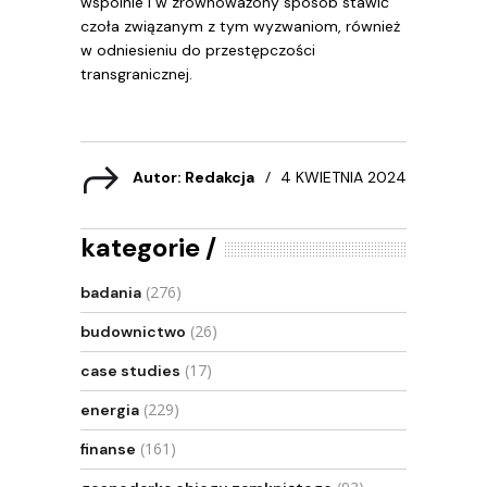
wspólnie i w zrównoważony sposób stawić
czoła związanym z tym wyzwaniom, również
w odniesieniu do przestępczości
transgranicznej.
Autor: Redakcja
4 KWIETNIA 2024
kategorie
(276)
badania
(26)
budownictwo
(17)
case studies
(229)
energia
(161)
finanse