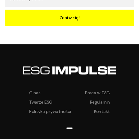
Zapisz się!
O nas
Praca w ESG
Twarze ESG
Regulamin
Polityka prywatności
Kontakt