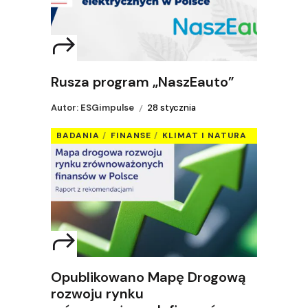
Rusza program „NaszEauto”
Autor: ESGimpulse
28 stycznia
BADANIA
FINANSE
KLIMAT I NATURA
Opublikowano Mapę Drogową
rozwoju rynku