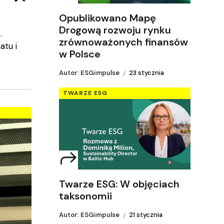
Opublikowano Mapę
Drogową rozwoju rynku
.
zrównoważonych finansów
atu i
w Polsce
Autor: ESGimpulse
23 stycznia
TWARZE ESG
Twarze ESG: W objęciach
taksonomii
Autor: ESGimpulse
21 stycznia