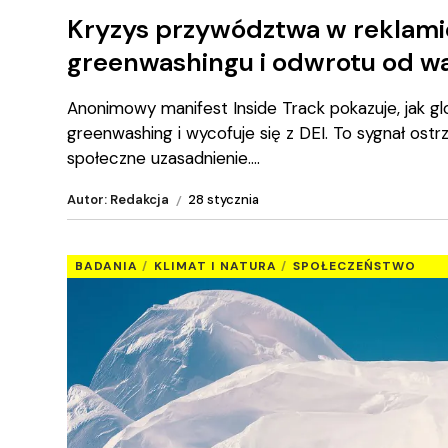
Kryzys przywództwa w reklamie
greenwashingu i odwrotu od wa
Anonimowy manifest Inside Track pokazuje, jak g
greenwashing i wycofuje się z DEI. To sygnał ostr
społeczne uzasadnienie.
Autor: Redakcja
28 stycznia
BADANIA
KLIMAT I NATURA
SPOŁECZEŃSTWO