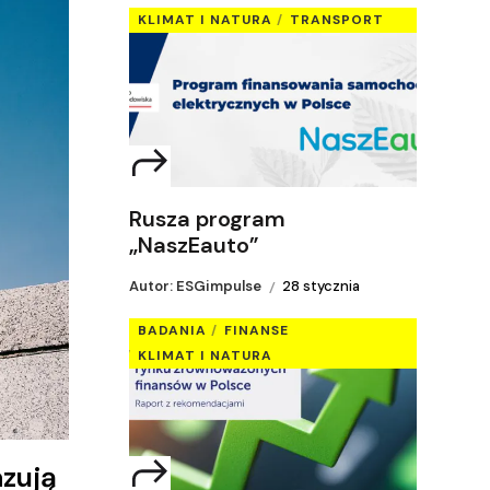
KLIMAT I NATURA
TRANSPORT
Rusza program
„NaszEauto”
Autor: ESGimpulse
28 stycznia
BADANIA
FINANSE
KLIMAT I NATURA
azują