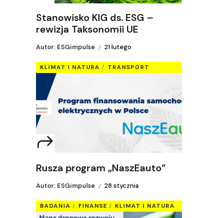
Stanowisko KIG ds. ESG –
rewizja Taksonomii UE
Autor: ESGimpulse
21 lutego
KLIMAT I NATURA
TRANSPORT
Rusza program „NaszEauto”
Autor: ESGimpulse
28 stycznia
BADANIA
FINANSE
KLIMAT I NATURA