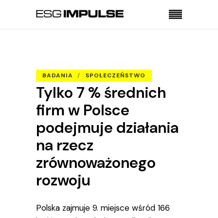
Strona główna
Badania
Tylko 7 % średnich firm w Polsce podejmuje
działania na rzecz zrównoważonego rozwoju
BADANIA
SPOŁECZEŃSTWO
Tylko 7 % średnich
firm w Polsce
podejmuje działania
na rzecz
zrównoważonego
rozwoju
Polska zajmuje 9. miejsce wśród 166