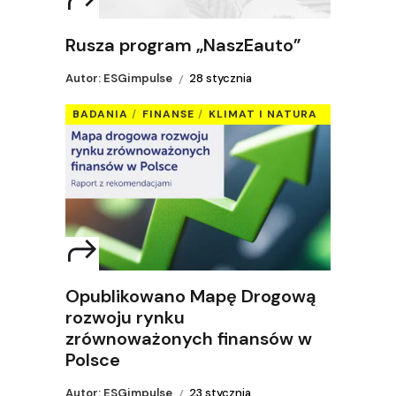
Rusza program „NaszEauto”
Autor: ESGimpulse
28 stycznia
BADANIA
FINANSE
KLIMAT I NATURA
Opublikowano Mapę Drogową
rozwoju rynku
zrównoważonych finansów w
Polsce
Autor: ESGimpulse
23 stycznia