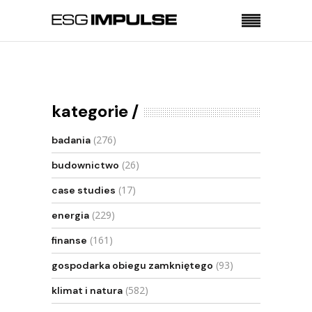
Strona główna
Klimat i natura
Ponad 300 tys. zgonów w UE związanych z
zanieczyszczeniem powietrza
kategorie
(276)
badania
(26)
budownictwo
(17)
case studies
(229)
energia
(161)
finanse
(93)
gospodarka obiegu zamkniętego
(582)
klimat i natura