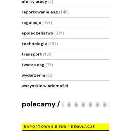
(6)
oferty pracy
(149)
raportowanie esg
(359)
regulacje
(335)
społeczeństwo
(183)
technologie
(193)
transport
(33)
twarze esg
(66)
wydarzenia
wszystkie wiadomości
polecamy
RAPORTOWANIE ESG
REGULACJE