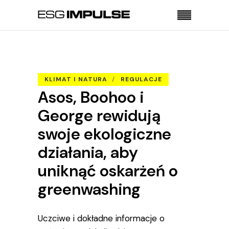
Strona główna
Klimat i natura
Asos, Boohoo i George rewidują swoje
ekologiczne działania, aby uniknąć oskarżeń o
KLIMAT I NATURA
REGULACJE
greenwashing
Asos, Boohoo i
George rewidują
swoje ekologiczne
działania, aby
uniknąć oskarżeń o
greenwashing
Uczciwe i dokładne informacje o