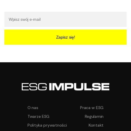
Zapisz się!
O nas
Praca w ESG
Twarze ESG
Regulamin
Polityka prywatności
Kontakt