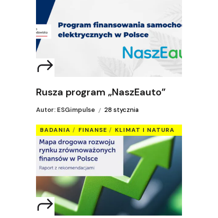
Rusza program „NaszEauto”
Autor: ESGimpulse
28 stycznia
BADANIA
FINANSE
KLIMAT I NATURA