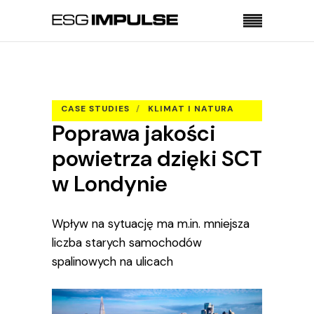
Strona główna
Case studies
Poprawa jakości powietrza dzięki SCT w Londynie
CASE STUDIES
KLIMAT I NATURA
Poprawa jakości
TRANSPORT
powietrza dzięki SCT
w Londynie
Wpływ na sytuację ma m.in. mniejsza
liczba starych samochodów
spalinowych na ulicach