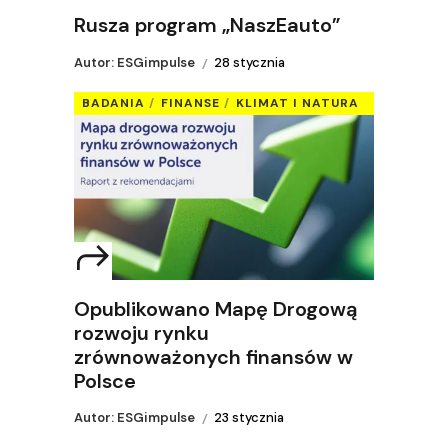
Rusza program „NaszEauto”
Autor: ESGimpulse
28 stycznia
BADANIA
FINANSE
KLIMAT I NATURA
Opublikowano Mapę Drogową
rozwoju rynku
zrównoważonych finansów w
Polsce
Autor: ESGimpulse
23 stycznia