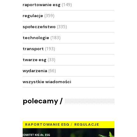
(149)
raportowanie esg
(359)
regulacje
(335)
społeczeństwo
(183)
technologie
(193)
transport
(33)
twarze esg
(66)
wydarzenia
wszystkie wiadomości
polecamy
RAPORTOWANIE ESG
REGULACJE