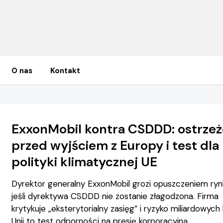
O nas
Kontakt
ExxonMobil kontra CSDDD: ostrzeż
przed wyjściem z Europy i test dla
polityki klimatycznej UE
Dyrektor generalny ExxonMobil grozi opuszczeniem ryn
jeśli dyrektywa CSDDD nie zostanie złagodzona. Firma
krytykuje „eksterytorialny zasięg” i ryzyko miliardowych 
Unii to test odporności na presję korporacyjną