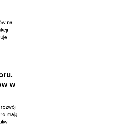
nów na
kcji
kuje
oru.
tów w
a rozwój
óre mają
aliw