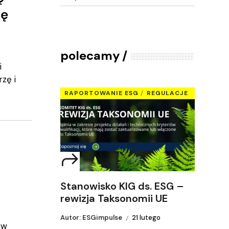
ję
polecamy
i
zę i
RAPORTOWANIE ESG
REGULACJE
Stanowisko KIG ds. ESG –
rewizja Taksonomii UE
Autor: ESGimpulse
21 lutego
ów