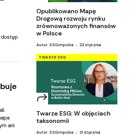
Opublikowano Mapę
Drogową rozwoju rynku
zrównoważonych finansów
w Polsce
ć dostęp
Autor: ESGimpulse
23 stycznia
TWARZE ESG
ebuje
li:
Twarze ESG: W objęciach
mapa
taksonomii
ym ani
Autor: ESGimpulse
21 stycznia