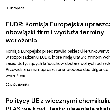
03 listopada
EUDR: Komisja Europejska upraszc
obowiązki firm i wydłuża terminy
wdrożenia
Komisja Europejska przedstawiła pakiet ukierunkowany
w rozporządzeniu EUDR, które mają ułatwić firmom wd
zasad dotyczących łańcuchów dostaw wolnych od wyle
Przewidziano m.in. uproszczenia procesu due diligence 
wydłużenie
22 października
Politycy UE z wiecznymi chemikali
PFAS we krwi. Testy ujawniają skal