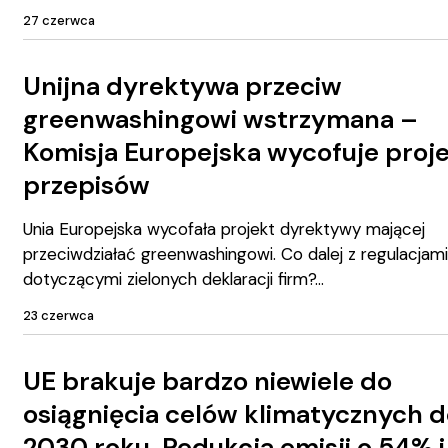
27 czerwca
Unijna dyrektywa przeciw
greenwashingowi wstrzymana –
Komisja Europejska wycofuje proj
przepisów
Unia Europejska wycofała projekt dyrektywy mającej
przeciwdziałać greenwashingowi. Co dalej z regulacjam
dotyczącymi zielonych deklaracji firm?
23 czerwca
UE brakuje bardzo niewiele do
osiągnięcia celów klimatycznych 
2030 roku. Redukcja emisji o 54% i