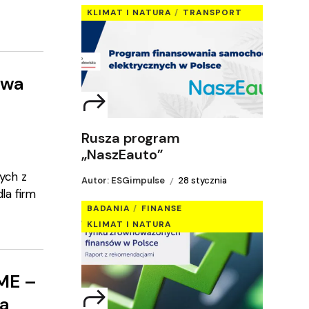
KLIMAT I NATURA
TRANSPORT
uwa
Rusza program
„NaszEauto”
ych z
Autor: ESGimpulse
28 stycznia
la firm
BADANIA
FINANSE
KLIMAT I NATURA
SME –
a