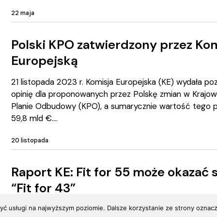
22 maja
Polski KPO zatwierdzony przez Kom
Europejską
21 listopada 2023 r. Komisja Europejska (KE) wydała p
opinię dla proponowanych przez Polskę zmian w Krajo
Planie Odbudowy (KPO), a sumarycznie wartość tego p
59,8 mld €.
20 listopada
Raport KE: Fit for 55 może okazać s
“Fit for 43”
yć usługi na najwyższym poziomie. Dalsze korzystanie ze strony oznacza
UE jest obecnie na drodze do zredukowania emisji o 4