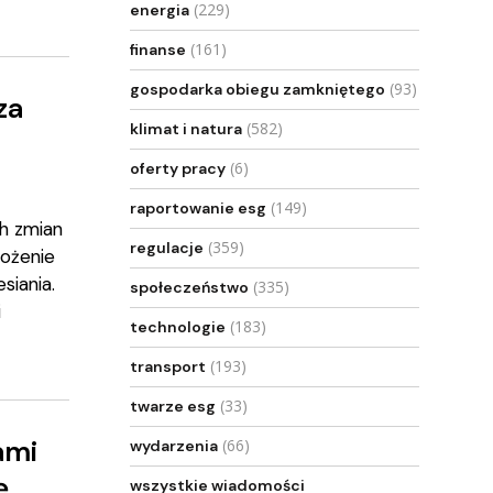
(229)
energia
(161)
finanse
(93)
gospodarka obiegu zamkniętego
za
(582)
klimat i natura
(6)
oferty pracy
(149)
raportowanie esg
ch zmian
(359)
regulacje
rożenie
siania.
(335)
społeczeństwo
i
(183)
technologie
(193)
transport
(33)
twarze esg
ami
(66)
wydarzenia
ę
wszystkie wiadomości