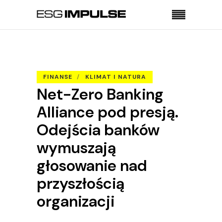
Strona główna
Finanse
Net-Zero Banking Alliance pod presją. Odejścia
banków wymuszają głosowanie nad przyszłością
FINANSE
KLIMAT I NATURA
organizacji
Net-Zero Banking
Alliance pod presją.
Odejścia banków
wymuszają
głosowanie nad
przyszłością
organizacji