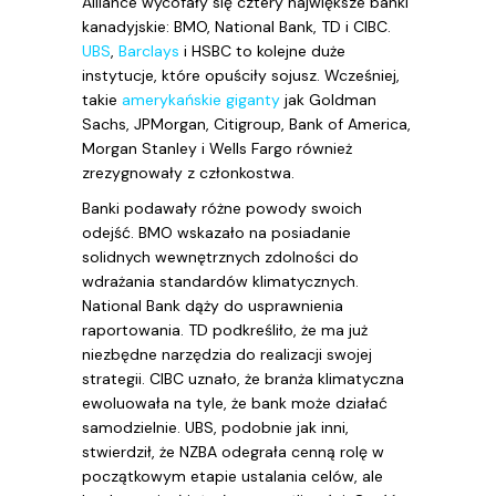
Alliance wycofały się cztery największe banki
kanadyjskie: BMO, National Bank, TD i CIBC.
UBS
,
Barclays
i HSBC to kolejne duże
instytucje, które opuściły sojusz. Wcześniej,
takie
amerykańskie giganty
jak Goldman
Sachs, JPMorgan, Citigroup, Bank of America,
Morgan Stanley i Wells Fargo również
zrezygnowały z członkostwa.
Banki podawały różne powody swoich
odejść. BMO wskazało na posiadanie
solidnych wewnętrznych zdolności do
wdrażania standardów klimatycznych.
National Bank dąży do usprawnienia
raportowania. TD podkreśliło, że ma już
niezbędne narzędzia do realizacji swojej
strategii. CIBC uznało, że branża klimatyczna
ewoluowała na tyle, że bank może działać
samodzielnie. UBS, podobnie jak inni,
stwierdził, że NZBA odegrała cenną rolę w
początkowym etapie ustalania celów, ale