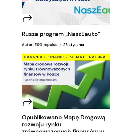
Rusza program „NaszEauto”
Autor: ESGimpulse
28 stycznia
BADANIA
FINANSE
KLIMAT I NATURA
Opublikowano Mapę Drogową
rozwoju rynku
zrównoważonych finansów w