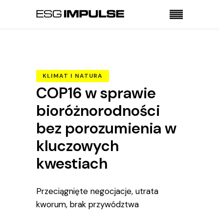
Strona główna
Klimat i natura
COP16 w sprawie bioróżnorodności bez
porozumienia w kluczowych kwestiach
KLIMAT I NATURA
COP16 w sprawie
bioróżnorodności
bez porozumienia w
kluczowych
kwestiach
Przeciągnięte negocjacje, utrata
kworum, brak przywództwa