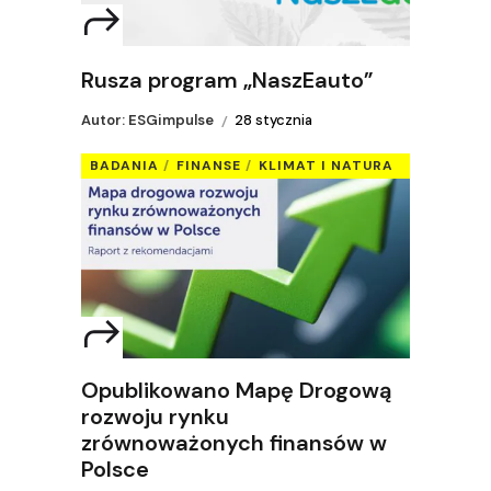
Rusza program „NaszEauto”
Autor: ESGimpulse
28 stycznia
BADANIA
FINANSE
KLIMAT I NATURA
Opublikowano Mapę Drogową
rozwoju rynku
zrównoważonych finansów w
Polsce