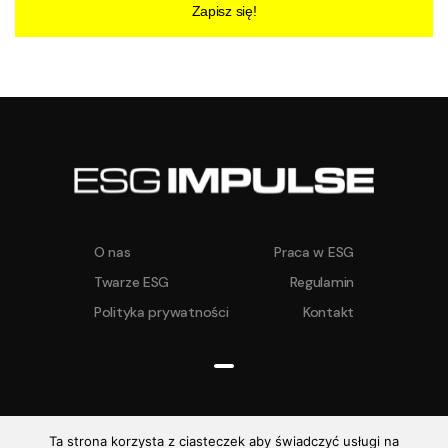
Zapisz się!
O nas
Praca w ESG
Twarze ESG
Regulamin
Polityka prywatności
Kontakt
Ta strona korzysta z ciasteczek aby świadczyć usługi na