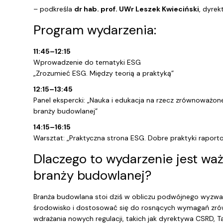
– podkreśla
dr hab. prof. UWr Leszek Kwieciński
, dyrek
Program wydarzenia:
11:45–12:15
Wprowadzenie do tematyki ESG
„Zrozumieć ESG. Między teorią a praktyką”
12:15–13:45
Panel ekspercki: „Nauka i edukacja na rzecz zrównoważo
branży budowlanej”
14:15–16:15
Warsztat: „Praktyczna strona ESG. Dobre praktyki rapo
Dlaczego to wydarzenie jest waż
branży budowlanej?
Branża budowlana stoi dziś w obliczu podwójnego wyzwan
środowisko i dostosować się do rosnących wymagań zrówn
wdrażania nowych regulacji, takich jak dyrektywa CSRD,