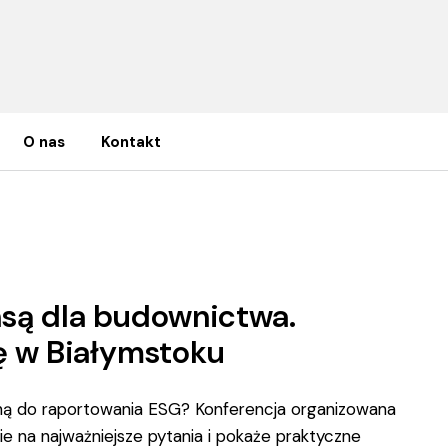
O nas
Kontakt
 dla budownictwa. Eksperci i MŚP spotkają się w Białymstoku
są dla budownictwa.
ię w Białymstoku
ną do raportowania ESG? Konferencja organizowana
 na najważniejsze pytania i pokaże praktyczne