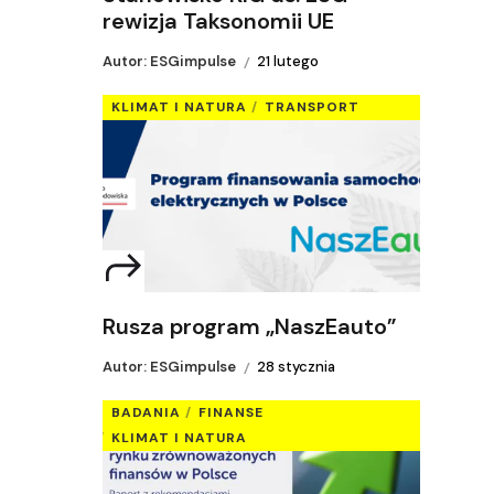
rewizja Taksonomii UE
Autor: ESGimpulse
21 lutego
KLIMAT I NATURA
TRANSPORT
Rusza program „NaszEauto”
Autor: ESGimpulse
28 stycznia
BADANIA
FINANSE
KLIMAT I NATURA