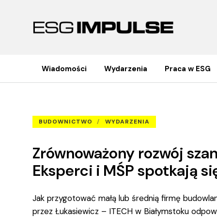
Wiadomości
Wydarzenia
Praca w ESG
Zrównoważony rozwój szansą
Strona główna
Budownictwo
BUDOWNICTWO
WYDARZENIA
Zrównoważony rozwój szan
Eksperci i MŚP spotkają s
Jak przygotować małą lub średnią firmę budowla
przez Łukasiewicz – ITECH w Białymstoku odpowie