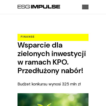
Strona główna
Finanse
Wsparcie dla zielonych inwestycji w ramach KPO.
Przedłużony nabór!
FINANSE
Wsparcie dla
GOSPODARKA OBIEGU ZAMKNIĘTEGO
REGULACJE
zielonych inwestycji
w ramach KPO.
Przedłużony nabór!
Budżet konkursu wynosi 325 mln zł