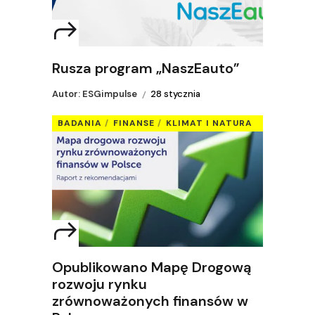
Rusza program „NaszEauto”
Autor: ESGimpulse
28 stycznia
BADANIA
FINANSE
KLIMAT I NATURA
Opublikowano Mapę Drogową
rozwoju rynku
zrównoważonych finansów w