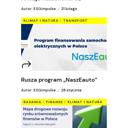
Autor: ESGimpulse
21 lutego
KLIMAT I NATURA
TRANSPORT
Rusza program „NaszEauto”
Autor: ESGimpulse
28 stycznia
BADANIA
FINANSE
KLIMAT I NATURA