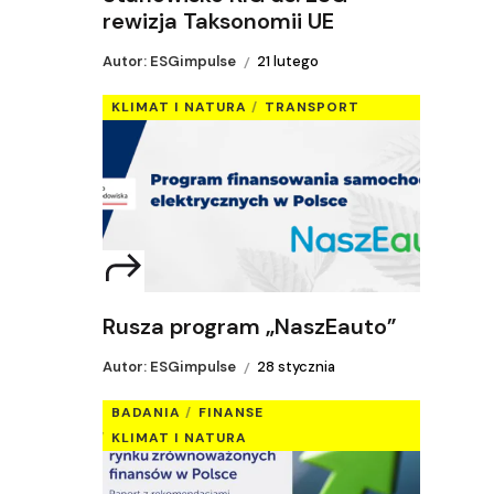
rewizja Taksonomii UE
Autor: ESGimpulse
21 lutego
KLIMAT I NATURA
TRANSPORT
Rusza program „NaszEauto”
Autor: ESGimpulse
28 stycznia
BADANIA
FINANSE
KLIMAT I NATURA