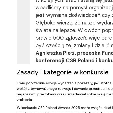
w kolejnych latach staną się jesz
wpadliśmy na pomysł organizacji
jest wymiana doświadczeń czy z
Głęboko wierzę, że nasze wydar
świata na lepsze. W dwóch popr
prawie 500 zgłoszeń, więc bardz
być częścią tej zmiany i dzielić
Agnieszka Pleti, prezeska Fun
konferencji CSR Poland i konk
Zasady i kategorie w konkursie
Dwie poprzednie edycje wydarzenia pokazały, jak istotn
wokół zrównoważonego rozwoju i dawanie przestrzeni do t
najlepszymi praktykami oraz uświadamiał sobie skalę nie 
zrobienia.
W konkursie CSR Poland Awards 2025 może wziąć udział ka