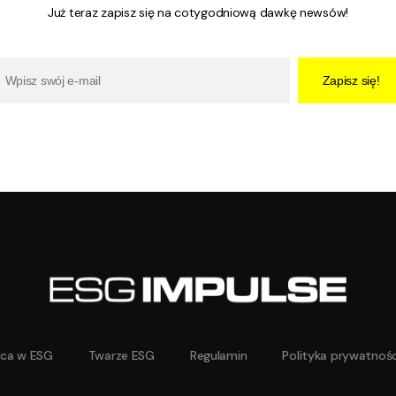
Już teraz zapisz się na cotygodniową dawkę newsów!
Zapisz się!
aca w ESG
Twarze ESG
Regulamin
Polityka prywatnośc