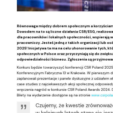
Równowaga między dobrem społecznym a korzyściami d
Dowodem na to są liczne działania CSR/ESG, realizowa
dla pracowników i lokalnych społeczności, wspierają 
pracowniczy. Jesteś jedną z takich organizacji lub o
2025! Inicjatywa ta ma na celu uhonorowanie tych, kt
społecznych w Polsce oraz przyczyniają się do zwięk
odpowiedzialności biznesu. Zgłoszenia są przyjmowan
Konkurs będzie towarzyszyć konferencji CSR Poland 2025,
Konferencyjnym Fabryczna 13 w Krakowie. W pierwszym dni
zaplanowali prezentacje i panele dyskusyjne z udziałem ek
case studies z najciekawszych akcji społecznej odpowied
wręczenia nagród w konkursie CSR Poland Awards 2024. Dr
Bilety na wydarzenie dostępne są na stronie
www.csrpolan
Czujemy, że kwestie zrównoważo