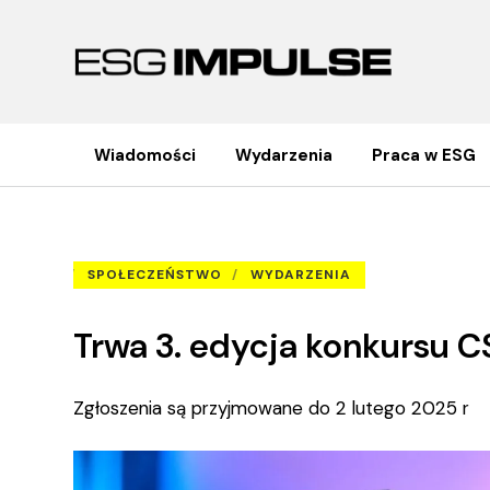
Wiadomości
Wydarzenia
Praca w ESG
Trwa 3. edycja konkursu CSR Poland
Strona główna
OLD
SPOŁECZEŃSTWO
WYDARZENIA
Trwa 3. edycja konkursu C
Zgłoszenia są przyjmowane do 2 lutego 2025 r