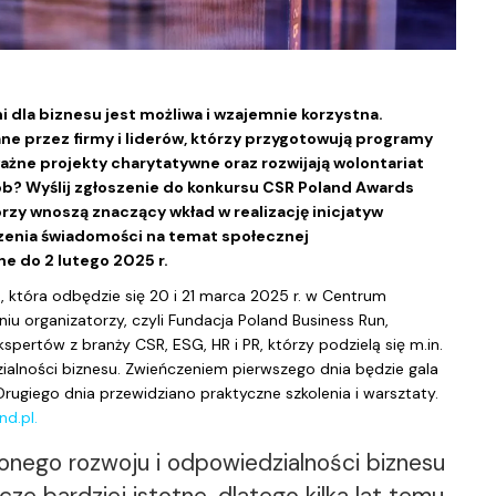
la biznesu jest możliwa i wzajemnie korzystna.
ne przez firmy i liderów, którzy przygotowują programy
ważne projekty charytatywne oraz rozwijają wolontariat
sób? Wyślij zgłoszenie do konkursu CSR Poland Awards
órzy wnoszą znaczący wkład w realizację inicjatyw
szenia świadomości na temat społecznej
e do 2 lutego 2025 r.
 która odbędzie się 20 i 21 marca 2025 r. w Centrum
u organizatorzy, czyli Fundacja Poland Business Run,
spertów z branży CSR, ESG, HR i PR, którzy podzielą się m.in.
zialności biznesu. Zwieńczeniem pierwszego dnia będzie gala
ugiego dnia przewidziano praktyczne szkolenia i warsztaty.
d.pl.
nego rozwoju i odpowiedzialności biznesu