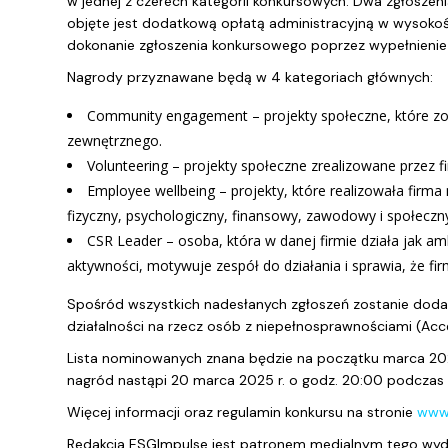
w jednej z czerech kategorii konkursowych. Dwa zgłoszeni
objęte jest dodatkową opłatą administracyjną w wysokoś
dokonanie zgłoszenia konkursowego poprzez wypełnienie
Nagrody przyznawane będą w 4 kategoriach głównych:
Community engagement – projekty społeczne, które zost
zewnętrznego.
Volunteering – projekty społeczne zrealizowane przez fi
Employee wellbeing – projekty, które realizowała firm
fizyczny, psychologiczny, finansowy, zawodowy i społeczn
CSR Leader – osoba, która w danej firmie działa jak a
aktywności, motywuje zespół do działania i sprawia, że fir
Spośród wszystkich nadesłanych zgłoszeń zostanie dodat
działalności na rzecz osób z niepełnosprawnościami (Access
Lista nominowanych znana będzie na początku marca 2025
nagród nastąpi 20 marca 2025 r. o godz. 20:00 podczas 
Więcej informacji oraz regulamin konkursu na stronie
www.
Redakcja ESGImpulse jest patronem medialnym tego wyd