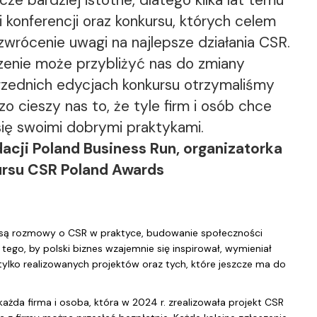
cze bardziej istotne, dlatego kilka lat temu
 konferencji oraz konkursu, których celem
wrócenie uwagi na najlepsze działania CSR.
zenie może przybliżyć nas do zmiany
zednich edycjach konkursu otrzymaliśmy
o cieszy nas to, że tyle firm i osób chce
 się swoimi dobrymi praktykami.
dacji Poland Business Run, organizatorka
ursu CSR Poland Awards
e są rozmowy o CSR w praktyce, budowanie społeczności
ego, by polski biznes wzajemnie się inspirował, wymieniał
tylko realizowanych projektów oraz tych, które jeszcze ma do
żda firma i osoba, która w 2024 r. zrealizowała projekt CSR