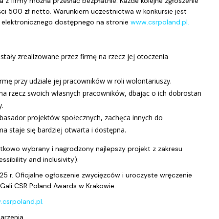
a z firmy można przesłać bezpłatnie. Każde kolejne zgłoszenie
ci 500 zł netto. Warunkiem uczestnictwa w konkursie jest
 elektronicznego dostępnego na stronie
www.csrpoland.pl.
ały zrealizowane przez firmę na rzecz jej otoczenia
rmę przy udziale jej pracowników w roli wolontariuszy.
a na rzecz swoich własnych pracowników, dbając o ich dobrostan
y.
mbasador projektów społecznych, zachęca innych do
ma staje się bardziej otwarta i dostępna.
kowo wybrany i nagrodzony najlepszy projekt z zakresu
ibility and inclusivity).
 r. Oficjalne ogłoszenie zwycięzców i uroczyste wręczenie
Gali CSR Poland Awards w Krakowie.
csrpoland.pl.
arzenia.