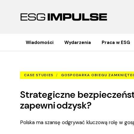
Wiadomości
Wydarzenia
Praca w ESG
Strategiczne bezpieczeńst
Strona główna
Case studies
CASE STUDIES
GOSPODARKA OBIEGU ZAMKNIĘTE
Strategiczne bezpieczeńs
zapewni odzysk?
Polska ma szansę odgrywać kluczową rolę w go