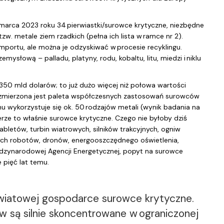
marca 2023 roku 34 pierwiastki/surowce krytyczne, niezbędne
. metale ziem rzadkich (pełna ich lista w ramce nr 2).
mportu, ale można je odzyskiwać w procesie recyklingu.
emysłową – palladu, platyny, rodu, kobaltu, litu, miedzi i niklu
50 mld dolarów; to już dużo więcej niż połowa wartości
ezmierzona jest paleta współczesnych zastosowań surowców
nu wykorzystuje się ok. 50 rodzajów metali (wynik badania na
erze to właśnie surowce krytyczne. Czego nie byłoby dziś
abletów, turbin wiatrowych, silników trakcyjnych, ogniw
nych robotów, dronów, energooszczędnego oświetlenia,
iędzynarodowej Agencji Energetycznej, popyt na surowce
 pięć lat temu.
światowej gospodarce surowce krytyczne.
są silnie skoncentrowane w ograniczonej