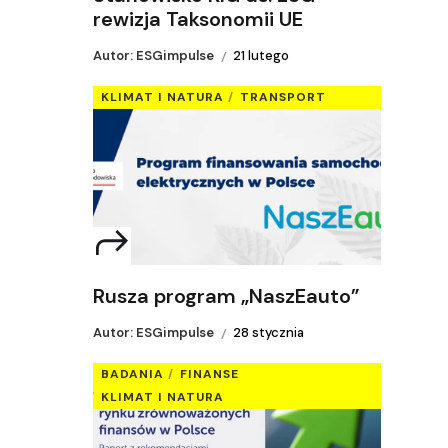
rewizja Taksonomii UE
Autor: ESGimpulse
21 lutego
KLIMAT I NATURA
TRANSPORT
Rusza program „NaszEauto”
Autor: ESGimpulse
28 stycznia
BADANIA
FINANSE
KLIMAT I NATURA