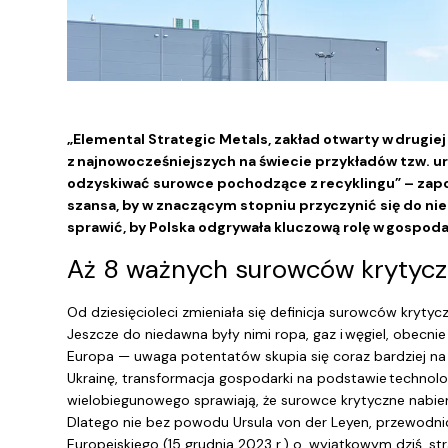
„Elemental Strategic Metals, zakład otwarty w drugie
z najnowocześniejszych na świecie przykładów tzw. ur
odzyskiwać surowce pochodzące z recyklingu” – zapow
szansa, by w znaczącym stopniu przyczynić się do ni
sprawić, by Polska odgrywała kluczową rolę w gospod
Aż 8 ważnych surowców krytycz
Od dziesięcioleci zmieniała się definicja surowców krytyc
Jeszcze do niedawna były nimi ropa, gaz i węgiel, obecnie
Europa — uwaga potentatów skupia się coraz bardziej na
Ukrainę, transformacja gospodarki na podstawie technolog
wielobiegunowego sprawiają, że surowce krytyczne nabier
Dlatego nie bez powodu Ursula von der Leyen, przewodnic
Europejskiego (15 grudnia 2023 r.) o „wyjątkowym dziś, 