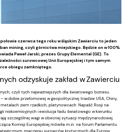
j połowie czerwca tego roku w śląskim Zawierciu to jeden
ban mining, czyli górnictwa miejskiego. Będzie on w 100%
iada Paweł Jarski, prezes Grupy Elemental (GE). To
ezależności surowcowej Unii Europejskiej i tym samym
arce obiegu zamkniętego.
nych odzyskuje zakład w Zawierciu
znych, czyli tych najważniejszych dla światowego biznesu.
 – w dobie przełomowej w geopolitycznej triadzie USA, Chiny,
 metalach ziem rzadkich, platynowcach. Napaść Rosji na
ii niskoemisyjnych i ewolucja ładu światowego w kierunku
ają szczególnej wagi w obecnej sytuacji międzynarodowej.
ząca Komisji Europejskiej mówiła m.in. na forum Parlamentu
strategicznym znaczeniu surowców krytycznych dla Europy