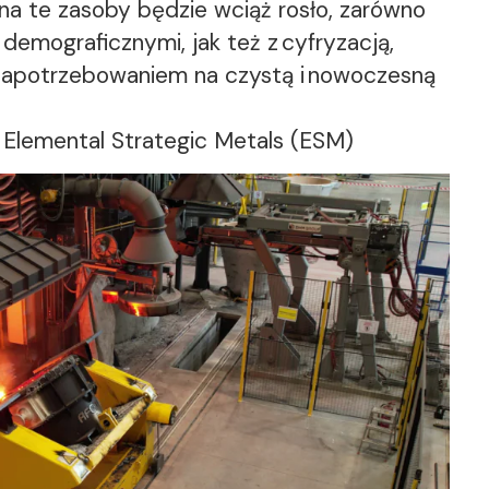
 na te zasoby będzie wciąż rosło, zarówno
demograficznymi, jak też z cyfryzacją,
zapotrzebowaniem na czystą i nowoczesną
 Elemental Strategic Metals (ESM)