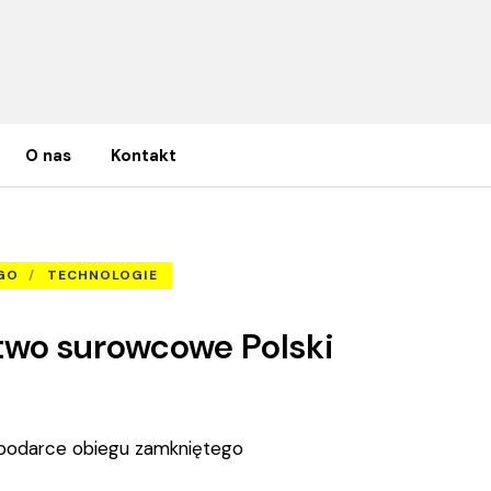
O nas
Kontakt
wo surowcowe Polski zapewni odzysk?
GO
TECHNOLOGIE
two surowcowe Polski
spodarce obiegu zamkniętego