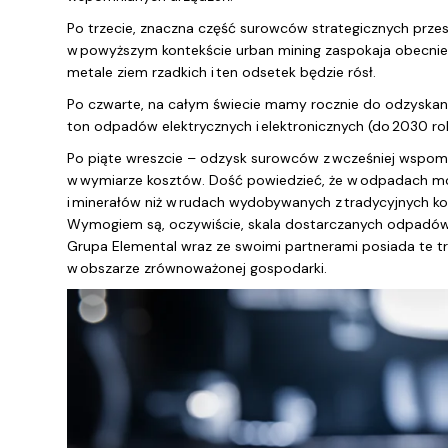
Po trzecie, znaczna część surowców strategicznych prze
w powyższym kontekście urban mining zaspokaja obecnie
metale ziem rzadkich i ten odsetek będzie rósł.
Po czwarte, na całym świecie mamy rocznie do odzyskani
ton odpadów elektrycznych i elektronicznych (do 2030 ro
Po piąte wreszcie – odzysk surowców z wcześniej wspom
w wymiarze kosztów. Dość powiedzieć, że w odpadach mo
i minerałów niż w rudach wydobywanych z tradycyjnych kopa
Wymogiem są, oczywiście, skala dostarczanych odpadów, t
Grupa Elemental wraz ze swoimi partnerami posiada te trzy
w obszarze zrównoważonej gospodarki.