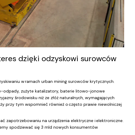
nteres dzięki odzyskowi surowców
ozyskiwaniu w ramach urban mining surowców krytycznych.
e-odpady, zużyte katalizatory, baterie litowo-jonowe
zyjazny środowisku niż ze złóż naturalnych, wymagających
leży przy tym wspomnieć również o często prawie niewolniczej
stać zapotrzebowaniu na urządzenia elektryczne i elektroniczne.
 możemy spodziewać się 3 mld nowych konsumentów