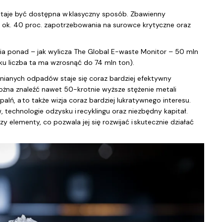
staje być dostępna w klasyczny sposób. Zbawienny
 ok. 40 proc. zapotrzebowania na surowce krytyczne oraz
a ponad – jak wylicza The Global E-waste Monitor – 50 mln
ku liczba ta ma wzrosnąć do 74 mln ton).
nianych odpadów staje się coraz bardziej efektywny
żna znaleźć nawet 50-krotnie wyższe stężenie metali
lń, a to także wizja coraz bardziej lukratywnego interesu.
echnologie odzysku i recyklingu oraz niezbędny kapitał.
 elementy, co pozwala jej się rozwijać i skutecznie działać