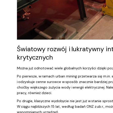
Światowy rozwój i lukratywny i
krytycznych
Można już odnotować wiele globalnych korzyści dzięki p
Po pierwsze, w ramach urban mining przetwarza się m.in. 
i odzyskuje cenne surowce w sposób znacznie bardziej pr
choćby większego zużycia wody i energii elektrycznej. Na
pracy, również dzieci.
Po drugie, klasyczne wydobycie nie jest już w stanie spro
W ciągu najbliższych 15 lat, według badań ONZ z ub.r.,
wspomnianych urządzeń.