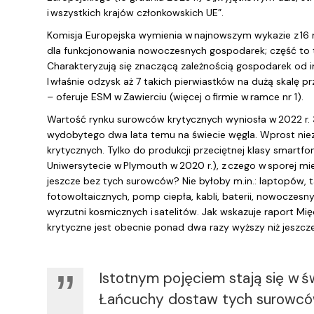
i wszystkich krajów członkowskich UE”.
Komisja Europejska wymienia w najnowszym wykazie z 16 
dla funkcjonowania nowoczesnych gospodarek; część to tzw
Charakteryzują się znaczącą zależnością gospodarek od i
I właśnie odzysk aż 7 takich pierwiastków na dużą skalę prz
– oferuje ESM w Zawierciu (więcej o firmie w ramce nr 1).
Wartość rynku surowców krytycznych wyniosła w 2022 r. 3
wydobytego dwa lata temu na świecie węgla. Wprost ni
krytycznych. Tylko do produkcji przeciętnej klasy smartfo
Uniwersytecie w Plymouth w 2020 r.), z czego w sporej mi
jeszcze bez tych surowców? Nie byłoby m.in.: laptopów, t
fotowoltaicznych, pomp ciepła, kabli, baterii, nowoczes
wyrzutni kosmicznych i satelitów. Jak wskazuje raport M
krytyczne jest obecnie ponad dwa razy wyższy niż jeszcze
Istotnym pojęciem stają się w 
Łańcuchy dostaw tych surowców 