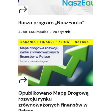
Rusza program „NaszEauto”
Autor: ESGimpulse
28 stycznia
BADANIA
FINANSE
KLIMAT I NATURA
Opublikowano Mapę Drogową
rozwoju rynku
zrównoważonych finansów w
Polsce