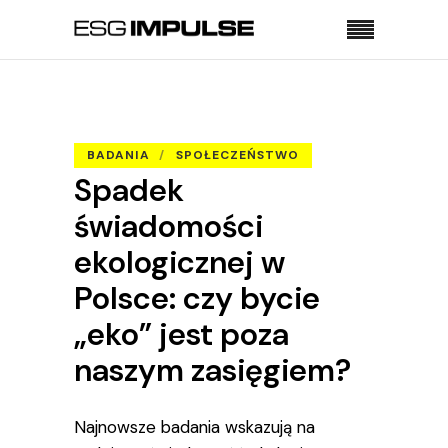
Strona główna
Badania
Spadek świadomości ekologicznej w Polsce: czy
bycie „eko” jest poza naszym zasięgiem?
BADANIA
SPOŁECZEŃSTWO
Spadek
świadomości
ekologicznej w
Polsce: czy bycie
„eko” jest poza
naszym zasięgiem?
Najnowsze badania wskazują na