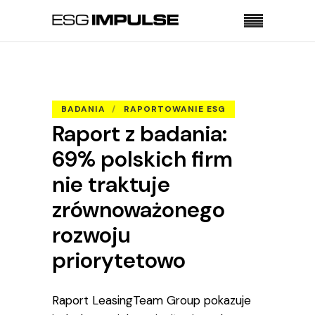
Strona główna
Badania
Raport z badania: 69% polskich firm nie traktuje
zrównoważonego rozwoju priorytetowo
BADANIA
RAPORTOWANIE ESG
Raport z badania:
69% polskich firm
nie traktuje
zrównoważonego
rozwoju
priorytetowo
Raport LeasingTeam Group pokazuje