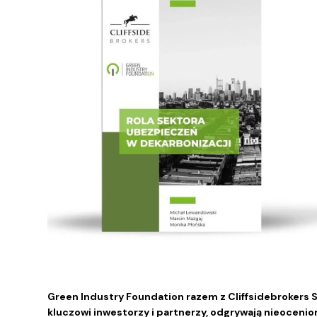
Green Industry Foundation razem z Cliffsidebrokers S
kluczowi inwestorzy i partnerzy, odgrywają nieocenion