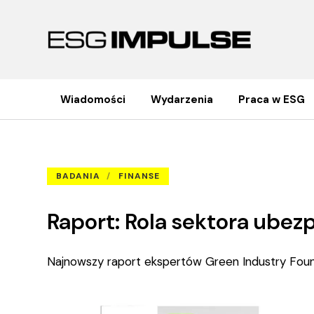
Wiadomości
Wydarzenia
Praca w ESG
Raport: Rola sektora ubezpiecze
Strona główna
Badania
BADANIA
FINANSE
Raport: Rola sektora ubez
Najnowszy raport ekspertów Green Industry Fou