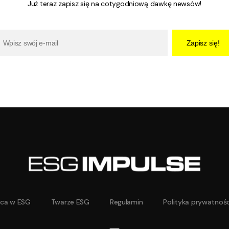
Już teraz zapisz się na cotygodniową dawkę newsów!
Zapisz się!
aca w ESG
Twarze ESG
Regulamin
Polityka prywatnośc