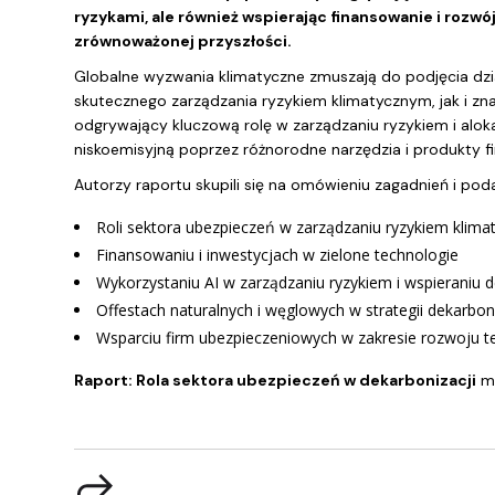
ryzykami, ale również wspierając finansowanie i rozwó
zrównoważonej przyszłości.
Globalne wyzwania klimatyczne zmuszają do podjęcia dzi
skutecznego zarządzania ryzykiem klimatycznym, jak i z
odgrywający kluczową rolę w zarządzaniu ryzykiem i aloka
niskoemisyjną poprzez różnorodne narzędzia i produkty f
Autorzy raportu skupili się na omówieniu zagadnień i po
Roli sektora ubezpieczeń w zarządzaniu ryzykiem klim
Finansowaniu i inwestycjach w zielone technologie
Wykorzystaniu AI w zarządzaniu ryzykiem i wspieraniu d
Offestach naturalnych i węglowych w strategii dekarbo
Wsparciu firm ubezpieczeniowych w zakresie rozwoju t
Raport: Rola sektora ubezpieczeń w dekarbonizacji
mo