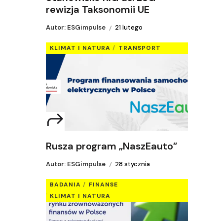
rewizja Taksonomii UE
Autor: ESGimpulse
21 lutego
KLIMAT I NATURA
TRANSPORT
Rusza program „NaszEauto”
Autor: ESGimpulse
28 stycznia
BADANIA
FINANSE
KLIMAT I NATURA