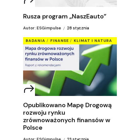
Rusza program „NaszEauto”
Autor: ESGimpulse
28 stycznia
BADANIA
FINANSE
KLIMAT I NATURA
Opublikowano Mapę Drogową
rozwoju rynku
zrównoważonych finansów w
Polsce
Autor: ESGimpulse
23 stycznia