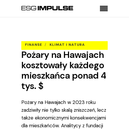
Strona główna
Finanse
Pożary na Hawajach kosztowały każdego
mieszkańca ponad 4 tys. $
FINANSE
KLIMAT I NATURA
Pożary na Hawajach
SPOŁECZEŃSTWO
kosztowały każdego
mieszkańca ponad 4
tys. $
Pożary na Hawajach w 2023 roku
zadziwiły nie tylko skalą zniszczeń, lecz
także ekonomicznymi konsekwencjami
dla mieszkańców. Analitycy z fundacji