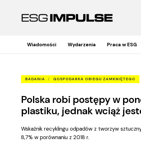
Wiadomości
Wydarzenia
Praca w ESG
Polska robi postępy w ponownym 
Strona główna
Badania
BADANIA
GOSPODARKA OBIEGU ZAMKNIĘTEGO
Polska robi postępy w p
plastiku, jednak wciąż jes
Wskaźnik recyklingu odpadów z tworzyw sztuczny
8,7% w porównaniu z 2018 r.