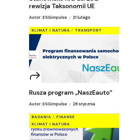
rewizja Taksonomii UE
Autor: ESGimpulse
21 lutego
KLIMAT I NATURA
TRANSPORT
Rusza program „NaszEauto”
Autor: ESGimpulse
28 stycznia
BADANIA
FINANSE
KLIMAT I NATURA