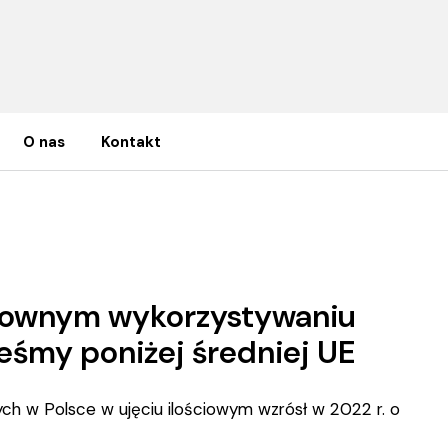
O nas
Kontakt
wykorzystywaniu plastiku, jednak wciąż jesteśmy poniżej średniej UE
onownym wykorzystywaniu
teśmy poniżej średniej UE
ch w Polsce w ujęciu ilościowym wzrósł w 2022 r. o