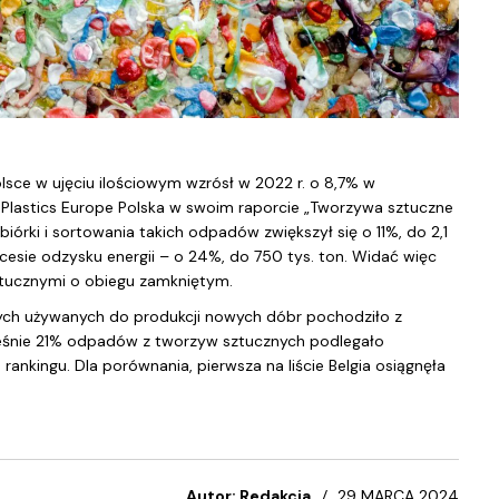
sce w ujęciu ilościowym wzrósł w 2022 r. o 8,7% w
a Plastics Europe Polska w swoim raporcie „Tworzywa sztuczne
rki i sortowania takich odpadów zwiększył się o 11%, do 2,1
esie odzysku energii – o 24%, do 750 tys. ton. Widać więc
tucznymi o obiegu zamkniętym.
nych używanych do produkcji nowych dóbr pochodziło z
cześnie 21% odpadów z tworzyw sztucznych podlegało
 rankingu. Dla porównania, pierwsza na liście Belgia osiągnęła
Autor: Redakcja
29 MARCA 2024