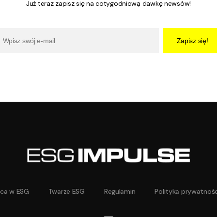
Już teraz zapisz się na cotygodniową dawkę newsów!
Zapisz się!
aca w ESG
Twarze ESG
Regulamin
Polityka prywatnośc