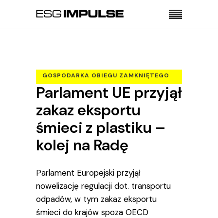
Strona główna
Gospodarka obiegu zamkniętego
Parlament UE przyjął zakaz eksportu śmieci z
GOSPODARKA OBIEGU ZAMKNIĘTEGO
plastiku – kolej na Radę
Parlament UE przyjął
REGULACJE
zakaz eksportu
śmieci z plastiku –
kolej na Radę
Parlament Europejski przyjął
nowelizację regulacji dot. transportu
odpadów, w tym zakaz eksportu
śmieci do krajów spoza OECD