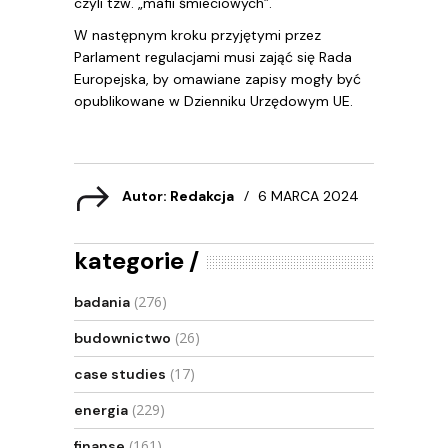
czyli tzw. „mafii śmieciowych”.
W następnym kroku przyjętymi przez
Parlament regulacjami musi zająć się Rada
Europejska, by omawiane zapisy mogły być
opublikowane w Dzienniku Urzędowym UE.
Autor: Redakcja
6 MARCA 2024
kategorie
(276)
badania
(26)
budownictwo
(17)
case studies
(229)
energia
(161)
finanse