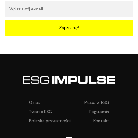
Zapisz się!
O nas
Praca w ESG
Twarze ESG
Regulamin
Polityka prywatności
Kontakt