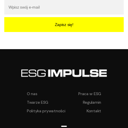
Zapisz się!
O nas
Praca w ESG
Twarze ESG
Regulamin
Polityka prywatności
Kontakt