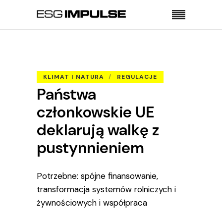
Strona główna
Klimat i natura
Państwa członkowskie UE deklarują walkę z
pustynnieniem
KLIMAT I NATURA
REGULACJE
Państwa
członkowskie UE
deklarują walkę z
pustynnieniem
Potrzebne: spójne finansowanie,
transformacja systemów rolniczych i
żywnościowych i współpraca