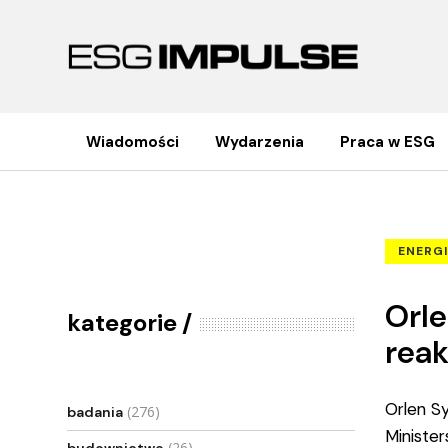
Wiadomości
Wydarzenia
Praca w ESG
Orlen Synthos z pozytywnymi dec
Strona główna
Energia
ENERG
Orle
kategorie
rea
Orlen S
(276)
badania
Ministe
(26)