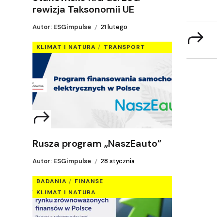
rewizja Taksonomii UE
Autor: ESGimpulse
21 lutego
KLIMAT I NATURA
TRANSPORT
Rusza program „NaszEauto”
Autor: ESGimpulse
28 stycznia
BADANIA
FINANSE
KLIMAT I NATURA