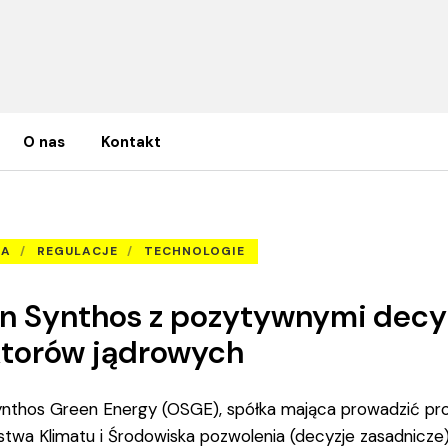
O nas
Kontakt
yzjami rządu ws. 24 małych reaktorów jądrowych
IA
REGULACJE
TECHNOLOGIE
n Synthos z pozytywnymi decy
ktorów jądrowych
ynthos Green Energy (OSGE), spółka mająca prowadzić pro
rstwa Klimatu i Środowiska pozwolenia (decyzje zasadnic