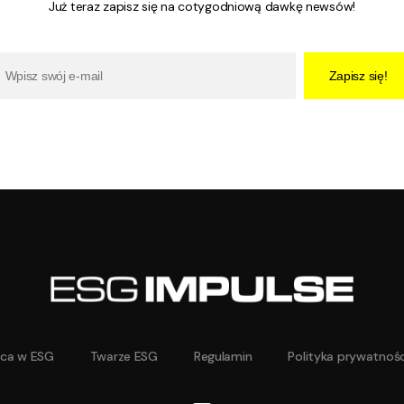
Już teraz zapisz się na cotygodniową dawkę newsów!
Zapisz się!
aca w ESG
Twarze ESG
Regulamin
Polityka prywatnośc