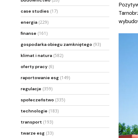
budownictwo
Pozytyw
(17)
case studies
Tarnobr
wybudow
(229)
energia
(161)
finanse
(93)
gospodarka obiegu zamkniętego
(582)
klimat i natura
(6)
oferty pracy
(149)
raportowanie esg
(359)
regulacje
(335)
społeczeństwo
(183)
technologie
(193)
transport
(33)
twarze esg