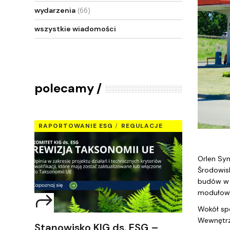
(66)
wydarzenia
wszystkie wiadomości
polecamy
RAPORTOWANIE ESG
REGULACJE
Orlen Syn
Środowis
budów w 
modułowe
Wokół sp
Wewnętrzn
Stanowisko KIG ds. ESG –