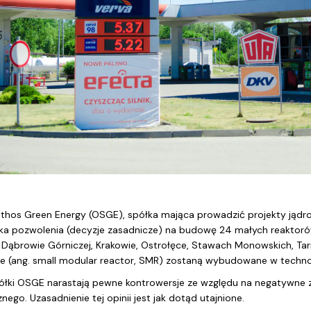
thos Green Energy (OSGE), spółka mająca prowadzić projekty jądro
ka pozwolenia (decyzje zasadnicze) na budowę 24 małych reaktoró
Dąbrowie Górniczej, Krakowie, Ostrołęce, Stawach Monowskich, Tar
 (ang. small modular reactor, SMR) zostaną wybudowane w technol
ółki OSGE narastają pewne kontrowersje ze względu na negatywne z
ego. Uzasadnienie tej opinii jest jak dotąd utajnione.