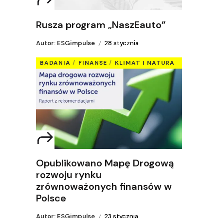
Rusza program „NaszEauto”
Autor: ESGimpulse
28 stycznia
BADANIA
FINANSE
KLIMAT I NATURA
Opublikowano Mapę Drogową
rozwoju rynku
zrównoważonych finansów w
Polsce
Autor: ESGimpulse
23 stycznia