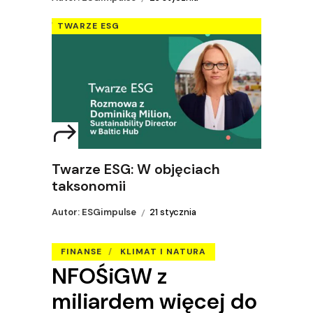
TWARZE ESG
Twarze ESG: W objęciach
taksonomii
Autor: ESGimpulse
21 stycznia
FINANSE
KLIMAT I NATURA
NFOŚiGW z
miliardem więcej do