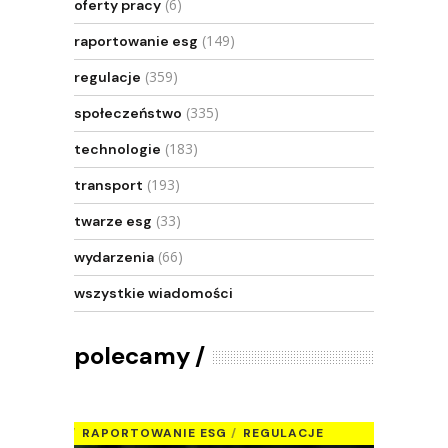
(6)
oferty pracy
(149)
raportowanie esg
(359)
regulacje
(335)
społeczeństwo
(183)
technologie
(193)
transport
(33)
twarze esg
(66)
wydarzenia
wszystkie wiadomości
polecamy
RAPORTOWANIE ESG
REGULACJE