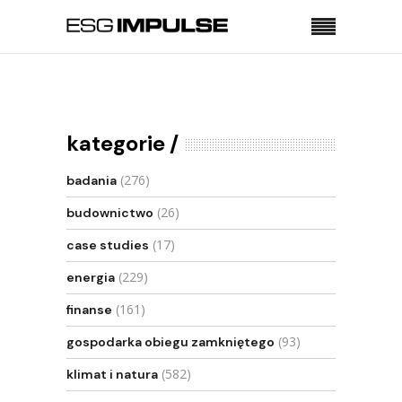
Strona główna
Finanse
NFOŚiGW z miliardem więcej do wydania w 2024 r.
kategorie
(276)
badania
(26)
budownictwo
(17)
case studies
(229)
energia
(161)
finanse
(93)
gospodarka obiegu zamkniętego
(582)
klimat i natura