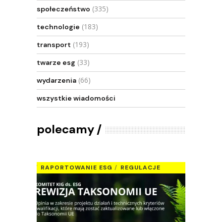
(335)
społeczeństwo
(183)
technologie
(193)
transport
(33)
twarze esg
(66)
wydarzenia
wszystkie wiadomości
polecamy
RAPORTOWANIE ESG
REGULACJE