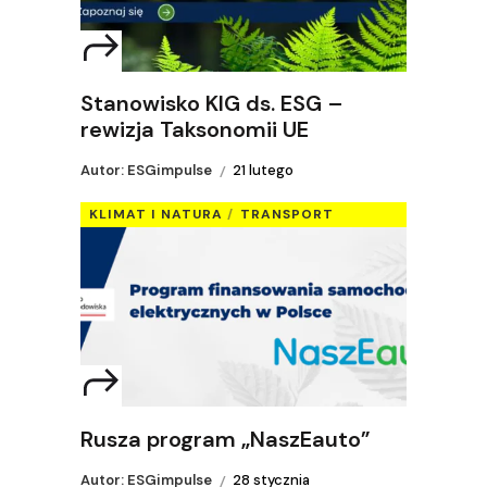
Stanowisko KIG ds. ESG –
rewizja Taksonomii UE
Autor: ESGimpulse
21 lutego
KLIMAT I NATURA
TRANSPORT
Rusza program „NaszEauto”
Autor: ESGimpulse
28 stycznia