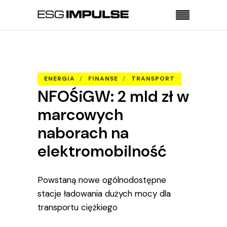
Strona główna
Energia
NFOŚiGW: 2 mld zł w marcowych naborach na
elektromobilność
ENERGIA
FINANSE
TRANSPORT
NFOŚiGW: 2 mld zł w
marcowych
naborach na
elektromobilność
Powstaną nowe ogólnodostępne
stacje ładowania dużych mocy dla
transportu ciężkiego