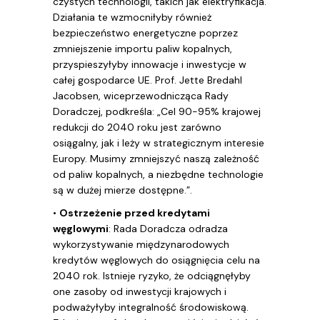
czystych technologii, takich jak elektryfikacja.
Działania te wzmocniłyby również
bezpieczeństwo energetyczne poprzez
zmniejszenie importu paliw kopalnych,
przyspieszyłyby innowacje i inwestycje w
całej gospodarce UE. Prof. Jette Bredahl
Jacobsen, wiceprzewodnicząca Rady
Doradczej, podkreśla: „Cel 90-95% krajowej
redukcji do 2040 roku jest zarówno
osiągalny, jak i leży w strategicznym interesie
Europy. Musimy zmniejszyć naszą zależność
od paliw kopalnych, a niezbędne technologie
są w dużej mierze dostępne.”.
•
Ostrzeżenie przed kredytami
węglowymi
: Rada Doradcza odradza
wykorzystywanie międzynarodowych
kredytów węglowych do osiągnięcia celu na
2040 rok. Istnieje ryzyko, że odciągnęłyby
one zasoby od inwestycji krajowych i
podważyłyby integralność środowiskową.