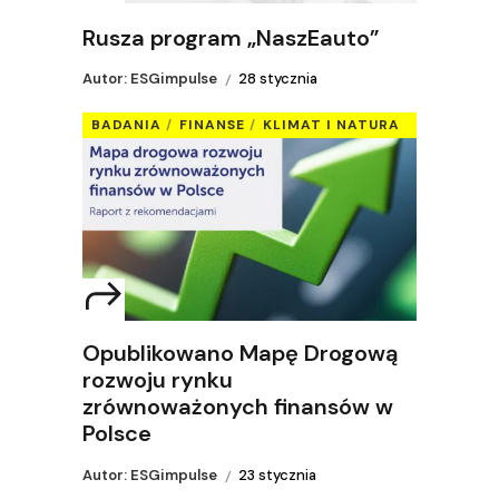
Rusza program „NaszEauto”
Autor: ESGimpulse
28 stycznia
BADANIA
FINANSE
KLIMAT I NATURA
Opublikowano Mapę Drogową
rozwoju rynku
zrównoważonych finansów w
Polsce
Autor: ESGimpulse
23 stycznia