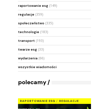
(149)
raportowanie esg
(359)
regulacje
(335)
społeczeństwo
(183)
technologie
(193)
transport
(33)
twarze esg
(66)
wydarzenia
wszystkie wiadomości
polecamy
RAPORTOWANIE ESG
REGULACJE