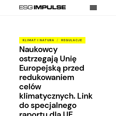
Strona główna
Klimat i natura
Naukowcy ostrzegają Unię Europejską przed
redukowaniem celów klimatycznych. Link do
KLIMAT I NATURA
REGULACJE
specjalnego raportu dla UE
Naukowcy
ostrzegają Unię
Europejską przed
redukowaniem
celów
klimatycznych. Link
do specjalnego
raportu dla UE