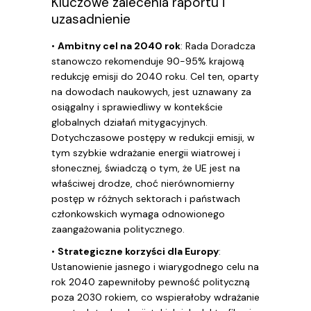
Kluczowe zalecenia raportu i
uzasadnienie
•
Ambitny cel na 2040 rok
: Rada Doradcza
stanowczo rekomenduje 90-95% krajową
redukcję emisji do 2040 roku. Cel ten, oparty
na dowodach naukowych, jest uznawany za
osiągalny i sprawiedliwy w kontekście
globalnych działań mitygacyjnych.
Dotychczasowe postępy w redukcji emisji, w
tym szybkie wdrażanie energii wiatrowej i
słonecznej, świadczą o tym, że UE jest na
właściwej drodze, choć nierównomierny
postęp w różnych sektorach i państwach
członkowskich wymaga odnowionego
zaangażowania politycznego.
•
Strategiczne korzyści dla Europy
:
Ustanowienie jasnego i wiarygodnego celu na
rok 2040 zapewniłoby pewność polityczną
poza 2030 rokiem, co wspierałoby wdrażanie