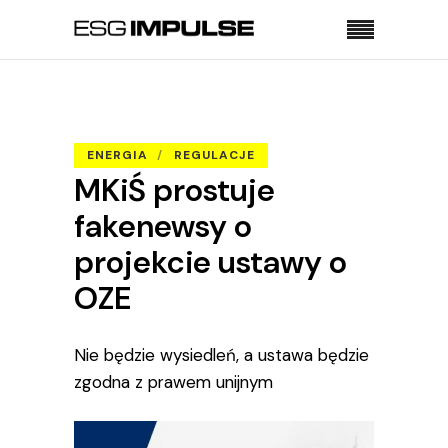
Strona główna
Energia
MKiŚ prostuje fakenewsy o projekcie ustawy o
OZE
ENERGIA
REGULACJE
MKiŚ prostuje
fakenewsy o
projekcie ustawy o
OZE
Nie będzie wysiedleń, a ustawa będzie
zgodna z prawem unijnym