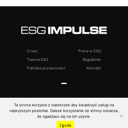
O nas
Praca w ESG
Twarze ESG
Regulamin
Polityka prywatności
Kontakt
Ta strona korzysta z ciasteczek aby świadczyć usługi na
najwyższym poziomie. Dalsze korzystanie ze strony oznacza,
ESG IMPULSE ©
2026. Wszelkie prawa
że zgadzasz się na ich użycie.
zastrzeżone
Realizacja:
Zgoda