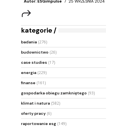
Autor: ESGimpulse
25 WRZEŚNIA 2024
kategorie
(276)
badania
(26)
budownictwo
(17)
case studies
(229)
energia
(161)
finanse
(93)
gospodarka obiegu zamkniętego
(582)
klimat i natura
(6)
oferty pracy
(149)
raportowanie esg