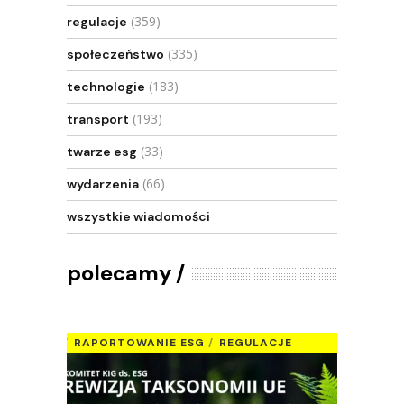
(359)
regulacje
(335)
społeczeństwo
(183)
technologie
(193)
transport
(33)
twarze esg
(66)
wydarzenia
wszystkie wiadomości
polecamy
RAPORTOWANIE ESG
REGULACJE