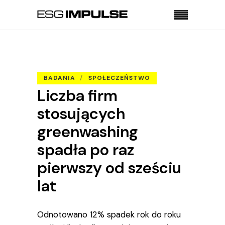
Strona główna
Badania
Liczba firm stosujących greenwashing spadła po
raz pierwszy od sześciu lat
BADANIA
SPOŁECZEŃSTWO
Liczba firm
stosujących
greenwashing
spadła po raz
pierwszy od sześciu
lat
Odnotowano 12% spadek rok do roku