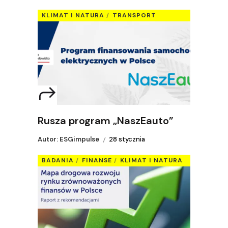
KLIMAT I NATURA
TRANSPORT
Rusza program „NaszEauto”
Autor: ESGimpulse
28 stycznia
BADANIA
FINANSE
KLIMAT I NATURA