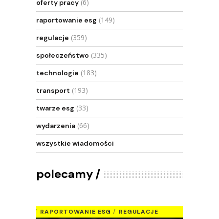
(6)
oferty pracy
(149)
raportowanie esg
(359)
regulacje
(335)
społeczeństwo
(183)
technologie
(193)
transport
(33)
twarze esg
(66)
wydarzenia
wszystkie wiadomości
polecamy
RAPORTOWANIE ESG
REGULACJE