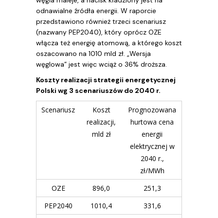
węgla maleje, a nacisk kładziony jest na
odnawialne źródła energii. W raporcie
przedstawiono również trzeci scenariusz
(nazwany PEP2040), który oprócz OZE
włącza też energię atomową, a którego koszt
oszacowano na 1010 mld zł. „Wersja
węglowa” jest więc wciąż o 36% droższa.
Koszty realizacji strategii energetycznej
Polski wg 3 scenariuszów do 2040 r.
Scenariusz
Koszt
Prognozowana
realizacji,
hurtowa cena
mld zł
energii
elektrycznej w
2040 r.,
zł/MWh
OZE
896,0
251,3
PEP2040
1010,4
331,6