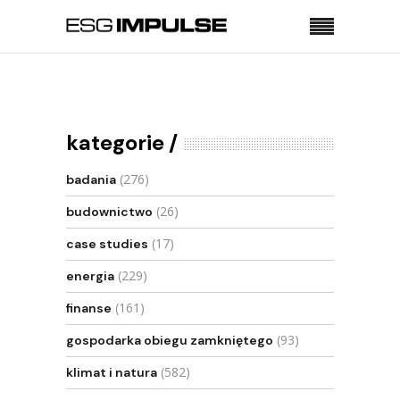
Strona główna
Badania
Koszt „scenariusza węglowego” będzie
kosztował Polskę o połowę drożej niż OZE
kategorie
(276)
badania
(26)
budownictwo
(17)
case studies
(229)
energia
(161)
finanse
(93)
gospodarka obiegu zamkniętego
(582)
klimat i natura