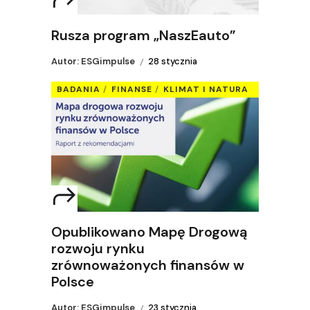
Rusza program „NaszEauto”
Autor: ESGimpulse
28 stycznia
BADANIA
FINANSE
KLIMAT I NATURA
Opublikowano Mapę Drogową
rozwoju rynku
zrównoważonych finansów w
Polsce
Autor: ESGimpulse
23 stycznia