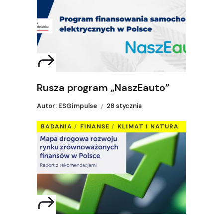
Rusza program „NaszEauto”
Autor: ESGimpulse
28 stycznia
BADANIA
FINANSE
KLIMAT I NATURA