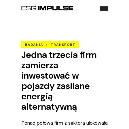
Strona główna
Badania
Jedna trzecia firm zamierza inwestować w
pojazdy zasilane energią alternatywną
BADANIA
TRANSPORT
Jedna trzecia firm
zamierza
inwestować w
pojazdy zasilane
energią
alternatywną
Ponad połowa firm z sektora ulokowała