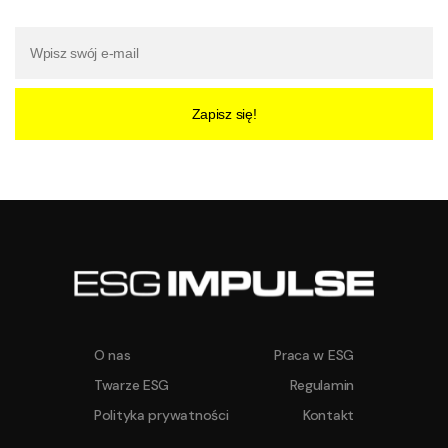
Zapisz się!
O nas
Praca w ESG
Twarze ESG
Regulamin
Polityka prywatności
Kontakt