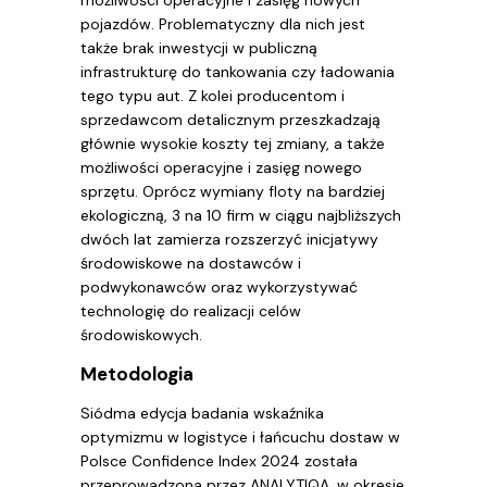
możliwości operacyjne i zasięg nowych
pojazdów. Problematyczny dla nich jest
także brak inwestycji w publiczną
infrastrukturę do tankowania czy ładowania
tego typu aut. Z kolei producentom i
sprzedawcom detalicznym przeszkadzają
głównie wysokie koszty tej zmiany, a także
możliwości operacyjne i zasięg nowego
sprzętu. Oprócz wymiany floty na bardziej
ekologiczną, 3 na 10 firm w ciągu najbliższych
dwóch lat zamierza rozszerzyć inicjatywy
środowiskowe na dostawców i
podwykonawców oraz wykorzystywać
technologię do realizacji celów
środowiskowych.
Metodologia
Siódma edycja badania wskaźnika
optymizmu w logistyce i łańcuchu dostaw w
Polsce Confidence Index 2024 została
przeprowadzona przez ANALYTIQA, w okresie