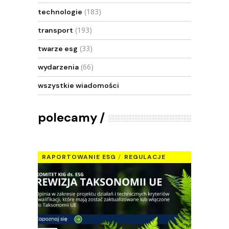
(183)
technologie
(193)
transport
(33)
twarze esg
(66)
wydarzenia
wszystkie wiadomości
polecamy
RAPORTOWANIE ESG
REGULACJE