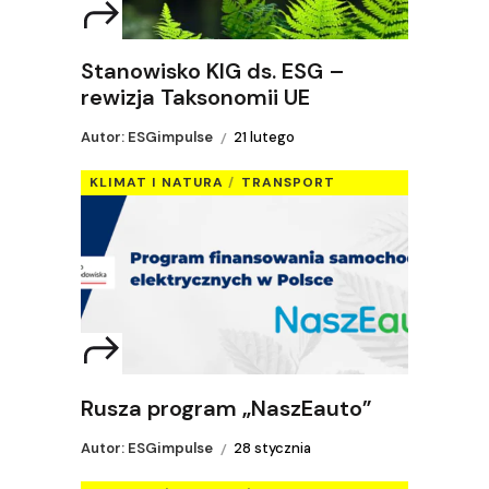
Stanowisko KIG ds. ESG –
rewizja Taksonomii UE
Autor: ESGimpulse
21 lutego
KLIMAT I NATURA
TRANSPORT
Rusza program „NaszEauto”
Autor: ESGimpulse
28 stycznia