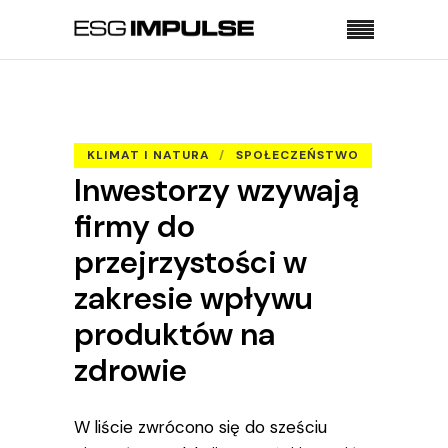
Strona główna
Klimat i natura
Inwestorzy wzywają firmy do przejrzystości w
zakresie wpływu produktów na zdrowie
KLIMAT I NATURA
SPOŁECZEŃSTWO
Inwestorzy wzywają
firmy do
przejrzystości w
zakresie wpływu
produktów na
zdrowie
W liście zwrócono się do sześciu