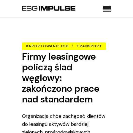
Strona główna
OLD
Firmy leasingowe policzą ślad węglowy:
zakończono prace nad standardem
RAPORTOWANIE ESG
TRANSPORT
Firmy leasingowe
policzą ślad
węglowy:
zakończono prace
nad standardem
Organizacja chce zachęcać klientów
do leasingu aktywów bardziej
zielonych, prośrodowiskowych