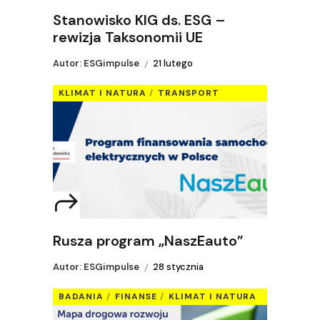
Stanowisko KIG ds. ESG –
rewizja Taksonomii UE
Autor: ESGimpulse
21 lutego
KLIMAT I NATURA
TRANSPORT
Rusza program „NaszEauto”
Autor: ESGimpulse
28 stycznia
BADANIA
FINANSE
KLIMAT I NATURA