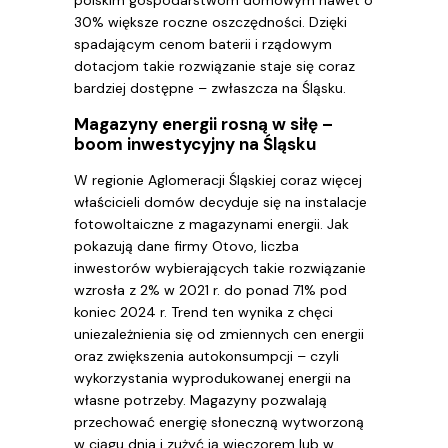
polskim gospodarstwom domowym nawet o
30% większe roczne oszczędności. Dzięki
spadającym cenom baterii i rządowym
dotacjom takie rozwiązanie staje się coraz
bardziej dostępne – zwłaszcza na Śląsku.
Magazyny energii rosną w siłę –
boom inwestycyjny na Śląsku
W regionie Aglomeracji Śląskiej coraz więcej
właścicieli domów decyduje się na instalacje
fotowoltaiczne z magazynami energii. Jak
pokazują dane firmy Otovo, liczba
inwestorów wybierających takie rozwiązanie
wzrosła z 2% w 2021 r. do ponad 71% pod
koniec 2024 r. Trend ten wynika z chęci
uniezależnienia się od zmiennych cen energii
oraz zwiększenia autokonsumpcji – czyli
wykorzystania wyprodukowanej energii na
własne potrzeby. Magazyny pozwalają
przechować energię słoneczną wytworzoną
w ciągu dnia i zużyć ją wieczorem lub w