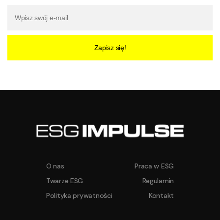
Zapisz się!
O nas
Praca w ESG
Twarze ESG
Regulamin
Polityka prywatności
Kontakt