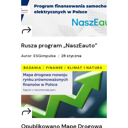
Rusza program „NaszEauto”
Autor: ESGimpulse
28 stycznia
BADANIA
FINANSE
KLIMAT I NATURA
Opublikowano Mapę Drogową