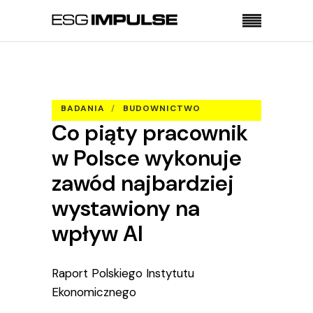
Strona główna
Badania
Co piąty pracownik w Polsce wykonuje zawód
najbardziej wystawiony na wpływ AI
BADANIA
BUDOWNICTWO
Co piąty pracownik
FINANSE
w Polsce wykonuje
zawód najbardziej
wystawiony na
wpływ AI
Raport Polskiego Instytutu
Ekonomicznego