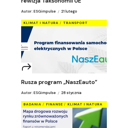
rewizja Taksonomii UE
Autor: ESGimpulse
21 lutego
KLIMAT I NATURA
TRANSPORT
Rusza program „NaszEauto”
Autor: ESGimpulse
28 stycznia
BADANIA
FINANSE
KLIMAT I NATURA