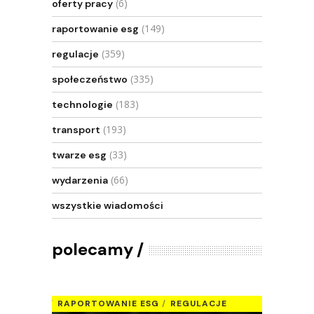
(6)
oferty pracy
(149)
raportowanie esg
(359)
regulacje
(335)
społeczeństwo
(183)
technologie
(193)
transport
(33)
twarze esg
(66)
wydarzenia
wszystkie wiadomości
polecamy
RAPORTOWANIE ESG
REGULACJE