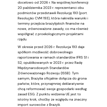
docelowo od 2026 r. Na wspólnej konferencji
20 października 2023 r. reprezentanci obu
podmiotów przedstawili Rezolucję 193 (port.
Resolução CVM 193), która nakreśla warunki i
terminy przejścia brazylijskich finansów na
nowe, zrównoważone zasady, co ma również
współgrać z proekologicznymi projektami
rządu.
W okresie przed 2026 r. Rezolucja 193 daje
spółkom możliwość dobrowolnego
raportowania w ramach standardów IFRS S1 i
S2, opublikowanych w 2023 r. przez Radę
Międzynarodowych Standardów
Zrównoważonego Rozwoju (ISSB). Tym
samym, Brazylia oficjalnie dołącza do grona
państw, które, przynajmniej deklaratywnie
chcą reformować swoje gospodarki według
zasad ESG. Z punktu widzenia UE jest to
istotny krok, choćby ze względu na znaczny
import surowców z Brazylii.