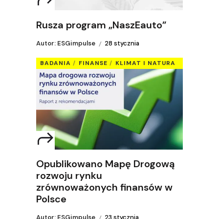
Rusza program „NaszEauto”
Autor: ESGimpulse
28 stycznia
BADANIA
FINANSE
KLIMAT I NATURA
Opublikowano Mapę Drogową
rozwoju rynku
zrównoważonych finansów w
Polsce
Autor: ESGimpulse
23 stycznia