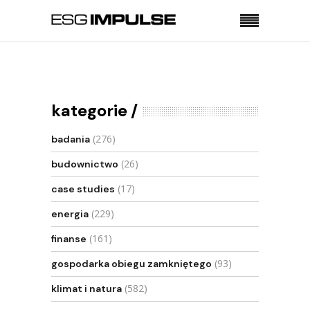
Strona główna
Finanse
Brazylia przejdzie na obowiązkowe
raportowanie niefinansowe od 2026 r.
kategorie
(276)
badania
(26)
budownictwo
(17)
case studies
(229)
energia
(161)
finanse
(93)
gospodarka obiegu zamkniętego
(582)
klimat i natura