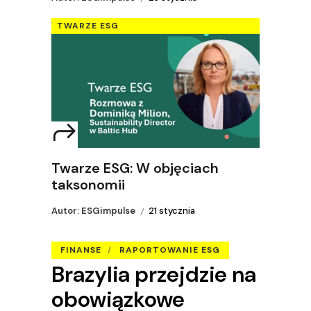
TWARZE ESG
Twarze ESG: W objęciach
taksonomii
Autor: ESGimpulse
21 stycznia
FINANSE
RAPORTOWANIE ESG
Brazylia przejdzie na
obowiązkowe