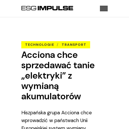
Strona główna
OLD
Acciona chce sprzedawać tanie „elektryki” z
wymianą akumulatorów
TECHNOLOGIE
TRANSPORT
Acciona chce
sprzedawać tanie
„elektryki” z
wymianą
akumulatorów
Hiszpańska grupa Acciona chce
wprowadzić w państwach Unii
Europejskiej system wymiany