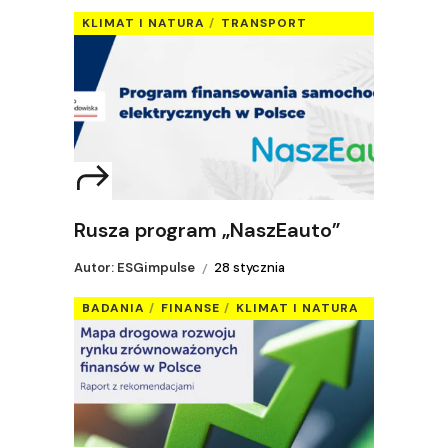
KLIMAT I NATURA
TRANSPORT
Rusza program „NaszEauto”
Autor: ESGimpulse
28 stycznia
BADANIA
FINANSE
KLIMAT I NATURA