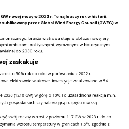
 GW nowej mocy w 2023 r. To najlepszy rok w historii.
opublikowany przez Global Wind Energy Council (GWEC) w
konomicznego, branża wiatrowa staje w obliczu nowej ery
nymi ambicjami politycznymi, wyrażonymi w historycznym
nawialnej do 2030 roku.
wej zaskakuje
wzrost o 50% rok do roku w porównaniu z 2022 r.
owe elektrownie wiatrowe. Inwestycje zrealizowano w 54
-2030 (1210 GW) w górę o 10%.To uzasadniona reakcja m.in.
nych gospodarkach czy nabierającą rozpędu morską
szyć swój roczny wzrost z poziomu 117 GW w 2023 r. do co
rzymania wzrostu temperatury w granicach 1,5°C zgodnie z