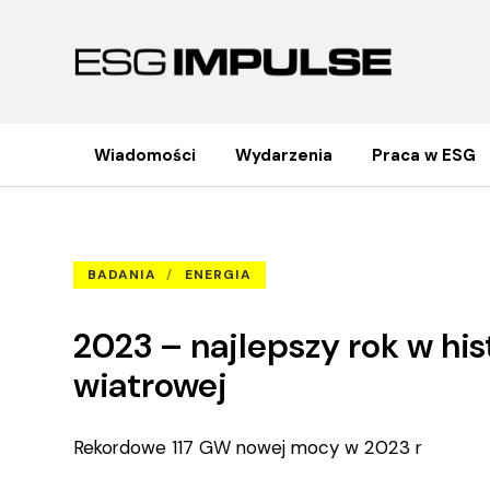
Wiadomości
Wydarzenia
Praca w ESG
2023 – najlepszy rok w historii dl
Strona główna
Badania
BADANIA
ENERGIA
2023 – najlepszy rok w hist
wiatrowej
Rekordowe 117 GW nowej mocy w 2023 r