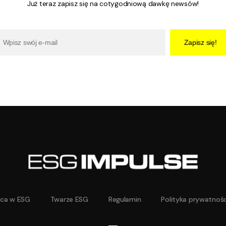
Już teraz zapisz się na cotygodniową dawkę newsów!
Zapisz się!
aca w ESG
Twarze ESG
Regulamin
Polityka prywatnośc