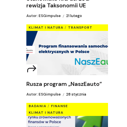
rewizja Taksonomii UE
Autor: ESGimpulse
21 lutego
KLIMAT I NATURA
TRANSPORT
Rusza program „NaszEauto”
Autor: ESGimpulse
28 stycznia
BADANIA
FINANSE
KLIMAT I NATURA