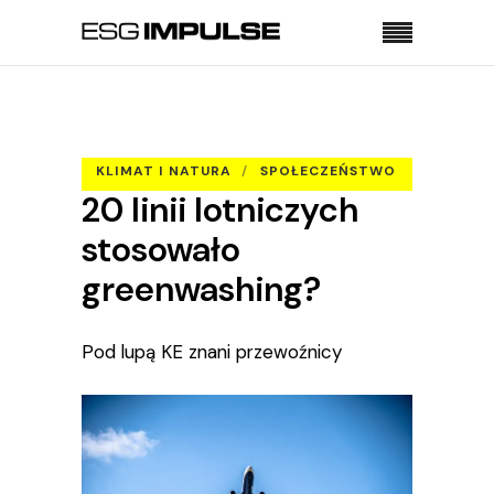
Strona główna
Klimat i natura
20 linii lotniczych stosowało greenwashing?
KLIMAT I NATURA
SPOŁECZEŃSTWO
20 linii lotniczych
TRANSPORT
stosowało
greenwashing?
Pod lupą KE znani przewoźnicy