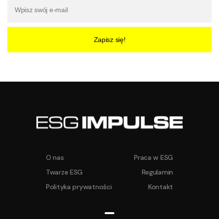
Zapisz się!
O nas
Praca w ESG
Twarze ESG
Regulamin
Polityka prywatności
Kontakt