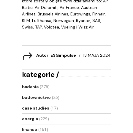
które zostały objęte tymi działaniami to: Air
Baltic, Air Dolomiti, Air France, Austrian
Airlines, Brussels Airlines, Eurowings, Finnair,
KLM, Lufthansa, Norwegian, Ryanair, SAS,
Swiss, TAP, Volotea, Vueling i Wizz Air.
Autor: ESGimpulse
13 MAJA 2024
kategorie
(276)
badania
(26)
budownictwo
(17)
case studies
(229)
energia
(161)
finanse