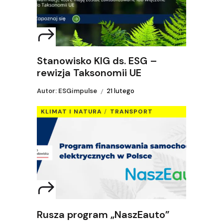
Stanowisko KIG ds. ESG –
rewizja Taksonomii UE
Autor: ESGimpulse
21 lutego
KLIMAT I NATURA
TRANSPORT
Rusza program „NaszEauto”