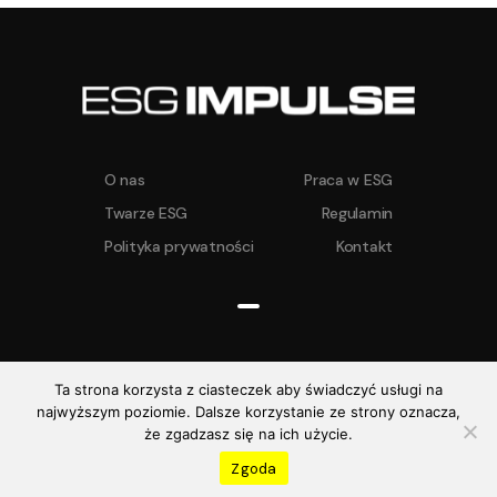
O nas
Praca w ESG
Twarze ESG
Regulamin
Polityka prywatności
Kontakt
Ta strona korzysta z ciasteczek aby świadczyć usługi na
najwyższym poziomie. Dalsze korzystanie ze strony oznacza,
ESG IMPULSE ©
2026. Wszelkie prawa
że zgadzasz się na ich użycie.
zastrzeżone
Realizacja:
Zgoda