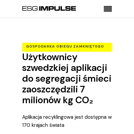
Strona główna
Gospodarka obiegu zamkniętego
Użytkownicy szwedzkiej aplikacji do segregacji
GOSPODARKA OBIEGU ZAMKNIĘTEGO
śmieci zaoszczędzili 7 milionów kg CO₂
Użytkownicy
SPOŁECZEŃSTWO
TECHNOLOGIE
szwedzkiej aplikacji
do segregacji śmieci
zaoszczędzili 7
milionów kg CO₂
Aplikacja recyklingowa jest dostępna w
170 krajach świata