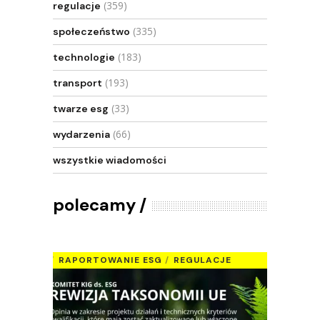
(359)
regulacje
(335)
społeczeństwo
(183)
technologie
(193)
transport
(33)
twarze esg
(66)
wydarzenia
wszystkie wiadomości
polecamy
RAPORTOWANIE ESG
REGULACJE