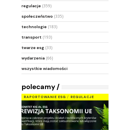
(359)
regulacje
(335)
społeczeństwo
(183)
technologie
(193)
transport
(33)
twarze esg
(66)
wydarzenia
wszystkie wiadomości
polecamy
RAPORTOWANIE ESG
REGULACJE