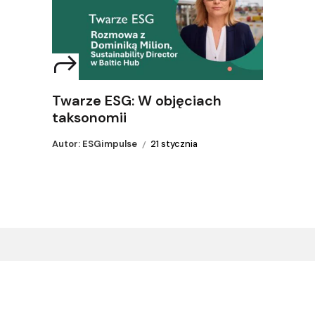
Twarze ESG: W objęciach
taksonomii
Autor: ESGimpulse
21 stycznia