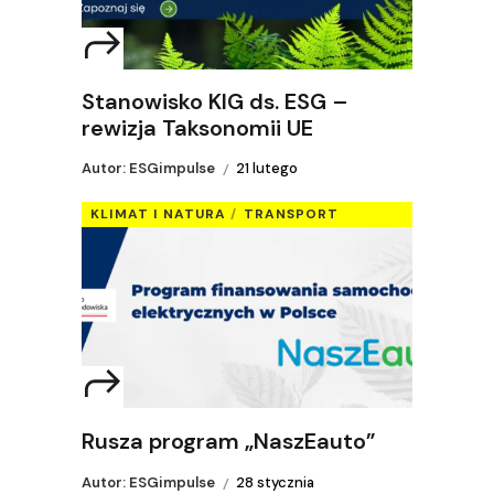
Stanowisko KIG ds. ESG –
rewizja Taksonomii UE
Autor: ESGimpulse
21 lutego
KLIMAT I NATURA
TRANSPORT
Rusza program „NaszEauto”
Autor: ESGimpulse
28 stycznia