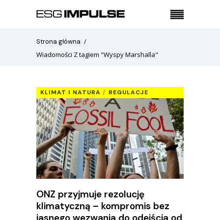
Strona główna
Wiadomości Z tagiem "Wyspy Marshalla"
KLIMAT I NATURA
REGULACJE
ONZ przyjmuje rezolucję
klimatyczną – kompromis bez
jasnego wezwania do odejścia od