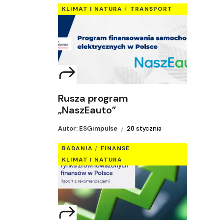
KLIMAT I NATURA
TRANSPORT
Rusza program
„NaszEauto”
Autor: ESGimpulse
28 stycznia
BADANIA
FINANSE
KLIMAT I NATURA