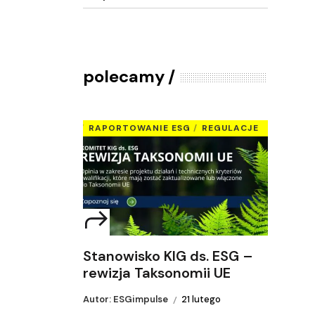
polecamy
RAPORTOWANIE ESG
REGULACJE
Stanowisko KIG ds. ESG –
rewizja Taksonomii UE
Autor: ESGimpulse
21 lutego