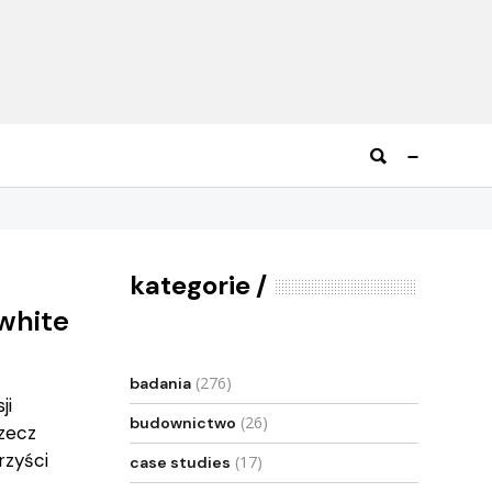
kategorie
white
(276)
badania
ji
(26)
budownictwo
rzecz
rzyści
(17)
case studies