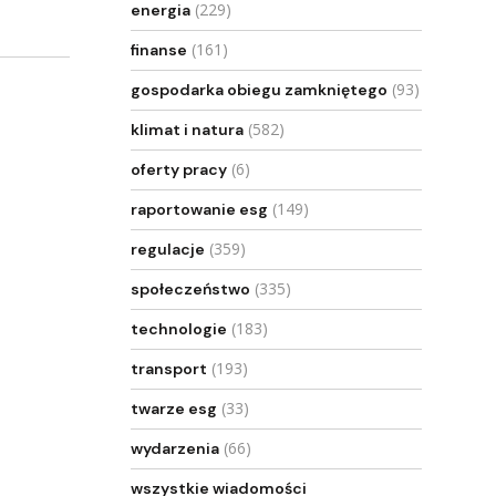
(229)
energia
(161)
finanse
(93)
gospodarka obiegu zamkniętego
(582)
klimat i natura
(6)
oferty pracy
(149)
raportowanie esg
(359)
regulacje
(335)
społeczeństwo
(183)
technologie
(193)
transport
(33)
twarze esg
(66)
wydarzenia
wszystkie wiadomości