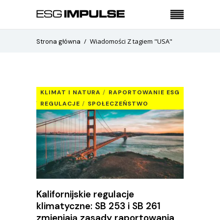
Wiadomości Z tagiem "USA"
Strona główna
KLIMAT I NATURA
RAPORTOWANIE ESG
REGULACJE
SPOŁECZEŃSTWO
Kalifornijskie regulacje
klimatyczne: SB 253 i SB 261
zmieniają zasady raportowania