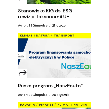
Stanowisko KIG ds. ESG –
rewizja Taksonomii UE
Autor: ESGimpulse
21 lutego
KLIMAT I NATURA
TRANSPORT
Rusza program „NaszEauto”
Autor: ESGimpulse
28 stycznia
BADANIA
FINANSE
KLIMAT I NATURA