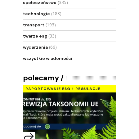
(335)
społeczeństwo
(183)
technologie
(193)
transport
(33)
twarze esg
(66)
wydarzenia
wszystkie wiadomości
polecamy
RAPORTOWANIE ESG
REGULACJE