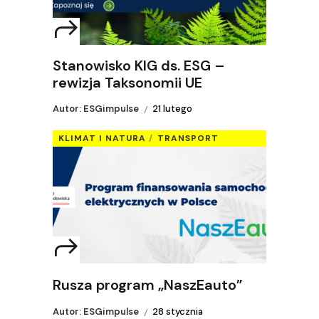
Stanowisko KIG ds. ESG –
rewizja Taksonomii UE
Autor: ESGimpulse
21 lutego
KLIMAT I NATURA
TRANSPORT
Rusza program „NaszEauto”
Autor: ESGimpulse
28 stycznia