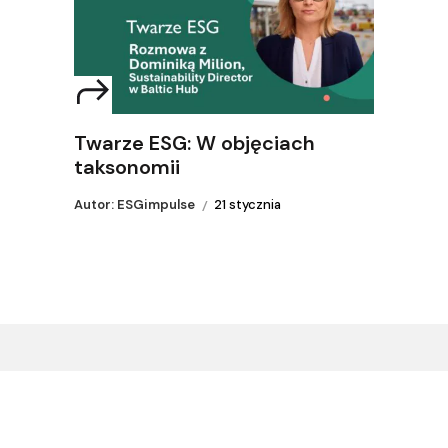
Twarze ESG: W objęciach
taksonomii
Autor: ESGimpulse
21 stycznia