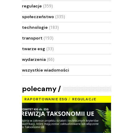
(359)
regulacje
(335)
społeczeństwo
(183)
technologie
(193)
transport
(33)
twarze esg
(66)
wydarzenia
wszystkie wiadomości
polecamy
RAPORTOWANIE ESG
REGULACJE