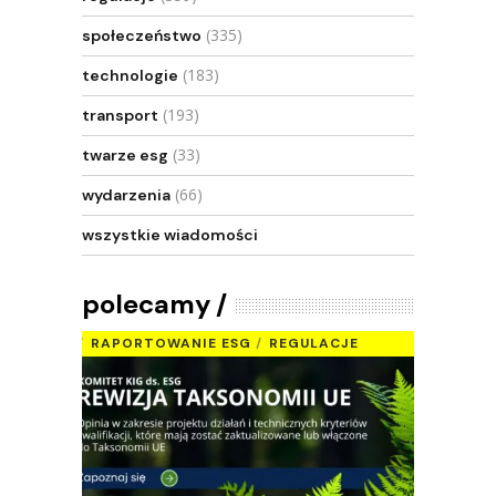
(335)
społeczeństwo
(183)
technologie
(193)
transport
(33)
twarze esg
(66)
wydarzenia
wszystkie wiadomości
polecamy
RAPORTOWANIE ESG
REGULACJE