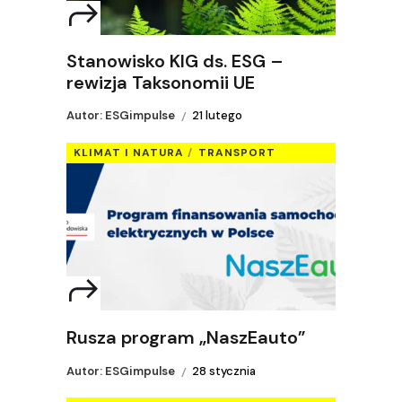
Stanowisko KIG ds. ESG –
rewizja Taksonomii UE
Autor: ESGimpulse
21 lutego
KLIMAT I NATURA
TRANSPORT
Rusza program „NaszEauto”
Autor: ESGimpulse
28 stycznia