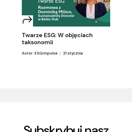
Twarze ESG: W objęciach
taksonomii
Autor: ESGimpulse
21 stycznia
Subskrybuj nasz