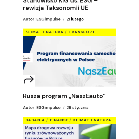
Stanowisko KIG ds. ESG –
rewizja Taksonomii UE
Autor: ESGimpulse
21 lutego
KLIMAT I NATURA
TRANSPORT
Rusza program „NaszEauto”
Autor: ESGimpulse
28 stycznia
BADANIA
FINANSE
KLIMAT I NATURA