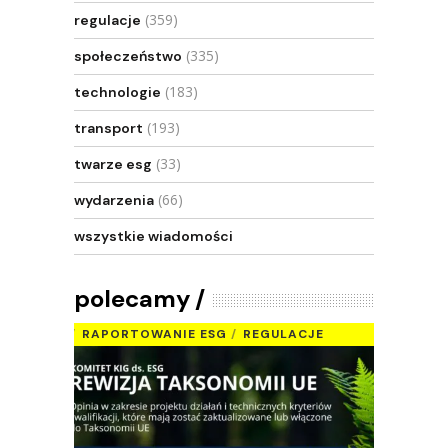
(359)
regulacje
(335)
społeczeństwo
(183)
technologie
(193)
transport
(33)
twarze esg
(66)
wydarzenia
wszystkie wiadomości
polecamy
RAPORTOWANIE ESG
REGULACJE