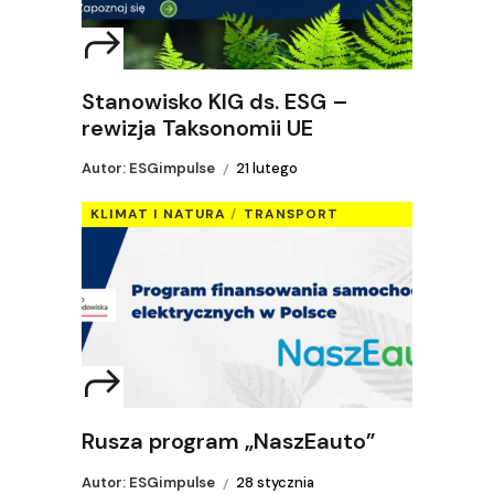
Stanowisko KIG ds. ESG –
rewizja Taksonomii UE
Autor: ESGimpulse
21 lutego
KLIMAT I NATURA
TRANSPORT
Rusza program „NaszEauto”
Autor: ESGimpulse
28 stycznia