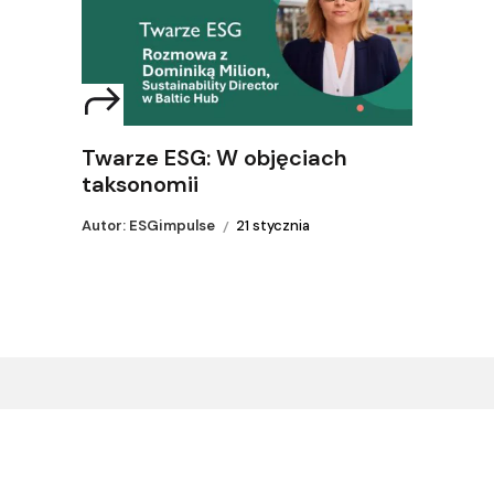
Twarze ESG: W objęciach
taksonomii
Autor: ESGimpulse
21 stycznia