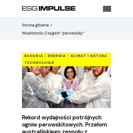
Strona główna
Wiadomości Z tagiem "perowskity"
BADANIA
ENERGIA
KLIMAT I NATURA
TECHNOLOGIE
Rekord wydajności potrójnych
ogniw perowskitowych. Przełom
australijskiego zespołu z