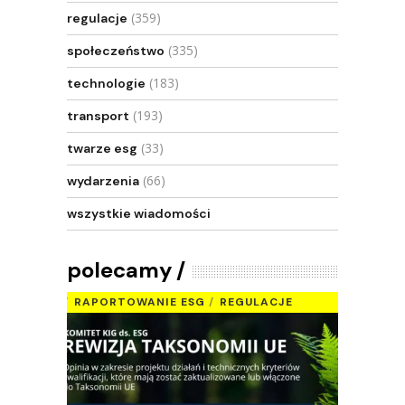
(359)
regulacje
(335)
społeczeństwo
(183)
technologie
(193)
transport
(33)
twarze esg
(66)
wydarzenia
wszystkie wiadomości
polecamy
RAPORTOWANIE ESG
REGULACJE