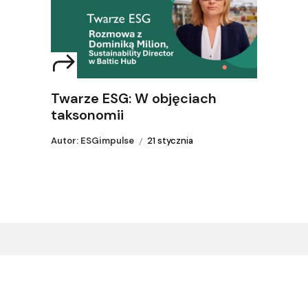
Twarze ESG: W objęciach
taksonomii
Autor: ESGimpulse
21 stycznia