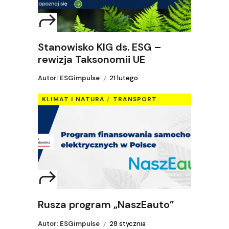
Stanowisko KIG ds. ESG –
rewizja Taksonomii UE
Autor: ESGimpulse
21 lutego
KLIMAT I NATURA
TRANSPORT
Rusza program „NaszEauto”
Autor: ESGimpulse
28 stycznia