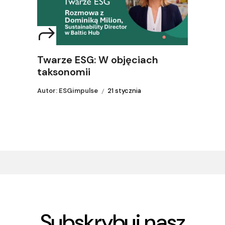
Twarze ESG: W objęciach
taksonomii
Autor: ESGimpulse
21 stycznia
Subskrybuj nasz