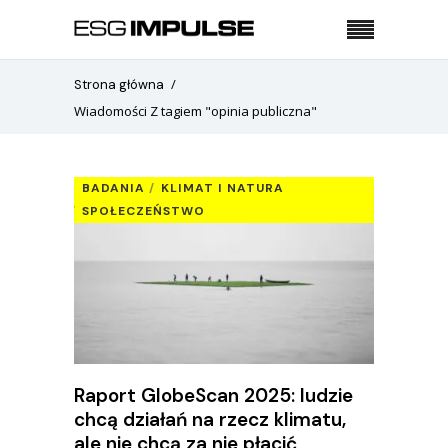
Strona główna
Wiadomości Z tagiem "opinia publiczna"
BADANIA
KLIMAT I NATURA
SPOŁECZEŃSTWO
Raport GlobeScan 2025: ludzie
chcą działań na rzecz klimatu,
ale nie chcą za nie płacić