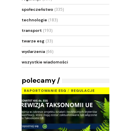
(335)
społeczeństwo
(183)
technologie
(193)
transport
(33)
twarze esg
(66)
wydarzenia
wszystkie wiadomości
polecamy
RAPORTOWANIE ESG
REGULACJE