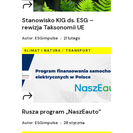
Stanowisko KIG ds. ESG –
rewizja Taksonomii UE
Autor: ESGimpulse
21 lutego
KLIMAT I NATURA
TRANSPORT
Rusza program „NaszEauto”
Autor: ESGimpulse
28 stycznia