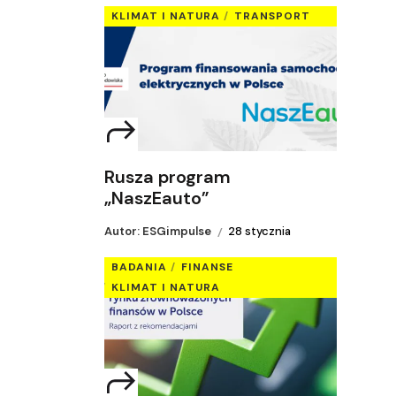
KLIMAT I NATURA
TRANSPORT
Rusza program
„NaszEauto”
Autor: ESGimpulse
28 stycznia
BADANIA
FINANSE
KLIMAT I NATURA