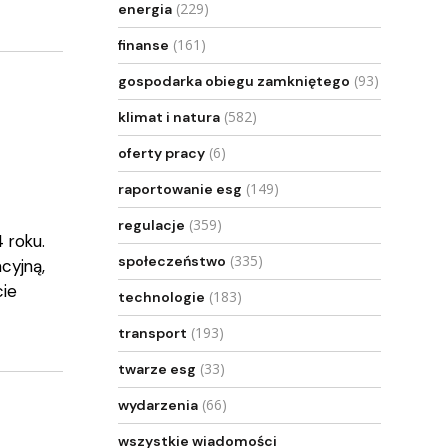
(229)
energia
(161)
finanse
(93)
gospodarka obiegu zamkniętego
(582)
klimat i natura
(6)
oferty pracy
(149)
raportowanie esg
(359)
regulacje
 roku.
(335)
społeczeństwo
cyjną,
cie
(183)
technologie
(193)
transport
(33)
twarze esg
(66)
wydarzenia
wszystkie wiadomości