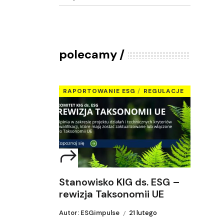
polecamy
RAPORTOWANIE ESG
REGULACJE
Stanowisko KIG ds. ESG –
rewizja Taksonomii UE
Autor: ESGimpulse
21 lutego