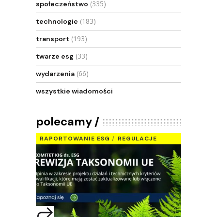
(335)
społeczeństwo
(183)
technologie
(193)
transport
(33)
twarze esg
(66)
wydarzenia
wszystkie wiadomości
polecamy
RAPORTOWANIE ESG
REGULACJE