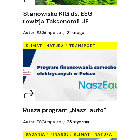
Stanowisko KIG ds. ESG –
rewizja Taksonomii UE
Autor: ESGimpulse
21 lutego
KLIMAT I NATURA
TRANSPORT
Rusza program „NaszEauto”
Autor: ESGimpulse
28 stycznia
BADANIA
FINANSE
KLIMAT I NATURA